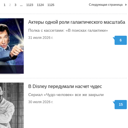
Следующая страница
1
2
3
...
1123
1124
1125
Актеры одной роли галактического масштаба
Полка с кассетами: «В поисках галактики»
31 июля 2026 г.
6
В Disney передумали насчет чудес
Сериал «Чудо-человек» все же закрыли
30 июля 2026 г.
15