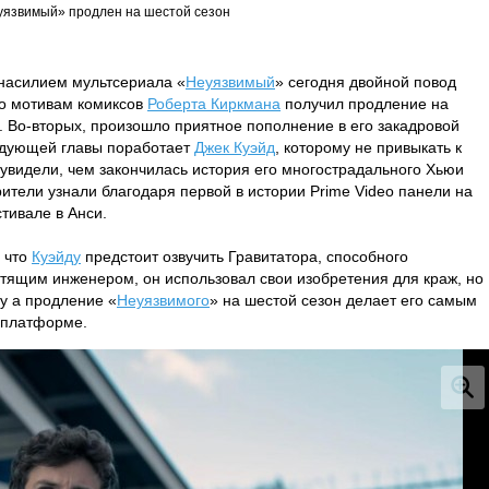
уязвимый» продлен на шестой сезон
анасилием мультсериала «
Неуязвимый
» сегодня двойной повод
по мотивам комиксов
Роберта Киркмана
получил продление на
. Во-вторых, произошло приятное пополнение в его закадровой
едующей главы поработает
Джек Куэйд
, которому не привыкать к
увидели, чем закончилась история его многострадального Хьюи
зрители узнали благодаря первой в истории Prime Video панели на
ивале в Анси.
 что
Куэйду
предстоит озвучить Гравитатора, способного
стящим инженером, он использовал свои изобретения для краж, но
у а продление «
Неуязвимого
» на шестой сезон делает его самым
 платформе.