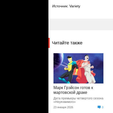
Источник: Variety
Читайте также
Марк Грэйсон готов к
мартовской драке
Дата премьеры четвертого сезона
«Неуязвимого»
23 января 2026
0