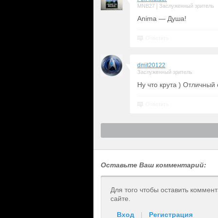
|
MNB27
Заслуженный зритель
Anima — Душа!
Ответить
dmit20122
Заслуженный зритель
Ну что крута ) Отличный
Ответить
Оставьте Ваш комментарий:
Для того чтобы оставить коммен
сайте.
Вход
|
Регистрация