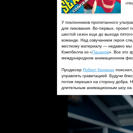
«Не
У поклонников пропитанного ультр
для ликования. Во-первых, проект 
шестой сезон еще до выхода пятого
команде. Над озвучанием героя сл
жесткому материалу — недавно мы 
Кэмпбелла из «
Пацанов
». Все это 
международном анимационном фест
Продюсер
Роберт Киркман
пояснил,
управлять гравитацией. Будучи бле
потом перешел на сторону добра. Н
длительным анимационным шоу на