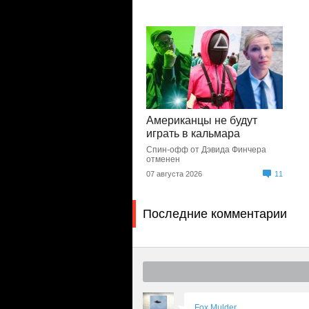
Американцы не будут
играть в кальмара
Спин-офф от Дэвида Финчера
отменен
07 августа 2026
11
Последние комментарии
Fox Mulder