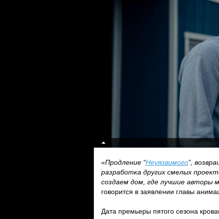
«Продление “
Неуязвимого
”, возвр
разработка других смелых проект
создаем дом, где лучшие авторы
говорится в заявлении главы анима
Дата премьеры пятого сезона крова