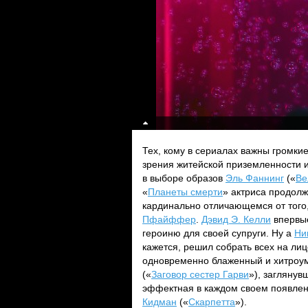
Тех, кому в сериалах важны громкие
зрения житейской приземленности и
в выборе образов
Эль Фаннинг
(«
Ве
«
Планеты смерти
» актриса продолж
кардинально отличающемся от того,
Пфайффер
.
Дэвид Э. Келли
впервые
героиню для своей супруги. Ну а
Ни
кажется, решил собрать всех на лиц
одновременно блаженный и хитро
(«
Заговор сестер Гарви
»), загляну
эффектная в каждом своем появлени
Кидман
(«
Скарпетта
»).