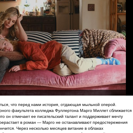
ться, что перед нами история, отдающая мыльной оперой.
урного факультета колледжа Фуллертона Марго Миллет сближается
что он отмечает ее писательский талант и поддерживает мечту
ерерастает в роман — Марго не останавливают предостережения
кончится. Через несколько месяцев витание в облаках