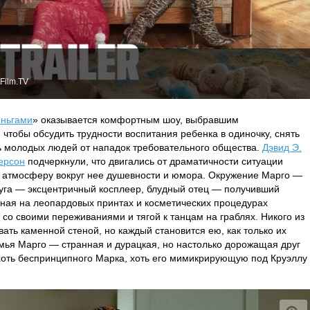
Film.TV
еньгами
» оказывается комфортным шоу, выбравшим
 чтобы обсудить трудности воспитания ребенка в одиночку, снять
ть молодых людей от нападок требовательного общества.
Дэвид Э.
ерсон
подчеркнули, что двигались от драматичности ситуации
ь атмосферу вокруг нее душевности и юмора. Окружение Марго —
руга — эксцентричный косплеер, блудный отец — получивший
ная на леопардовых принтах и косметических процедурах
со своими переживаниями и тягой к танцам на граблях. Никого из
ать каменной стеной, но каждый становится ею, как только их
семья Марго — странная и дурацкая, но настолько дорожащая друг
г хоть беспринципного Марка, хоть его мимикрирующую под Круэллу