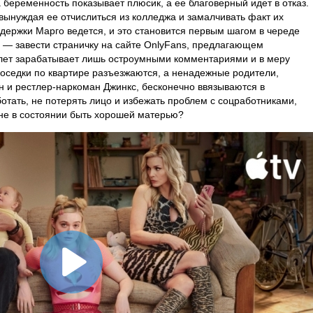
 беременность показывает плюсик, а ее благоверный идет в отказ.
вынуждая ее отчислиться из колледжа и замалчивать факт их
держки Марго ведется, и это становится первым шагом в череде
 — завести страничку на сайте OnlyFans, предлагающем
ллет зарабатывает лишь остроумными комментариями и в меру
 соседки по квартире разъезжаются, а ненадежные родители,
 и рестлер-наркоман Джинкс, бесконечно ввязываются в
отать, не потерять лицо и избежать проблем с соцработниками,
 не в состоянии быть хорошей матерью?