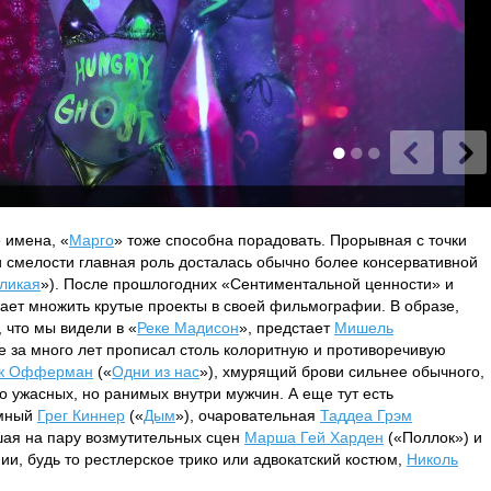
 имена, «
Марго
» тоже способна порадовать. Прорывная с точки
 смелости главная роль досталась обычно более консервативной
ликая
»). После прошлогодних «Сентиментальной ценности» и
ает множить крутые проекты в своей фильмографии. В образе,
 что мы видели в «
Реке Мадисон
», предстает
Мишель
 за много лет прописал столь колоритную и противоречивую
к Офферман
(«
Одни из нас
»), хмурящий брови сильнее обычного,
о ужасных, но ранимых внутри мужчин. А еще тут есть
умный
Грег Киннер
(«
Дым
»), очаровательная
Таддеа Грэм
вшая на пару возмутительных сцен
Марша Гей Харден
(«Поллок») и
и, будь то рестлерское трико или адвокатский костюм,
Николь