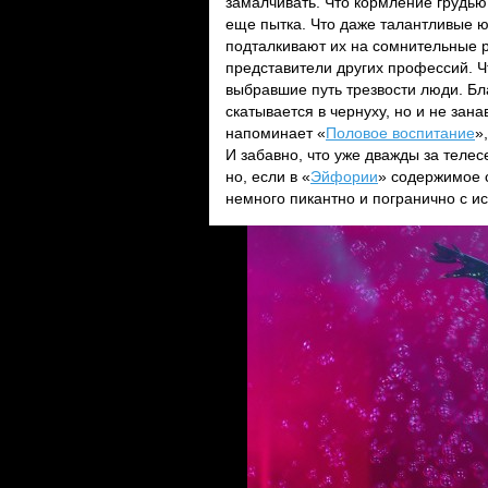
замалчивать. Что кормление грудью
еще пытка. Что даже талантливые 
подталкивают их на сомнительные р
представители других профессий. Ч
выбравшие путь трезвости люди. Б
скатывается в чернуху, но и не з
напоминает «
Половое воспитание
»
И забавно, что уже дважды за теле
но, если в «
Эйфории
» содержимое с
немного пикантно и погранично с ис