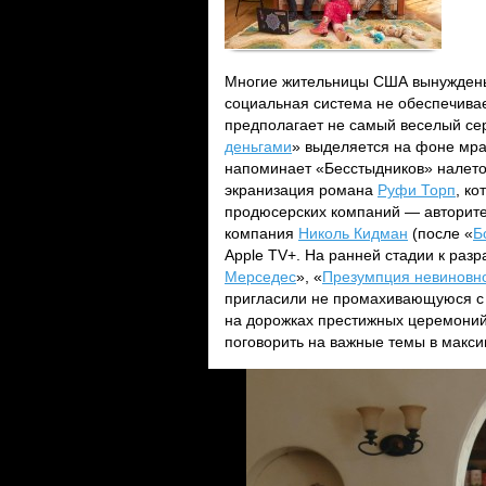
Многие жительницы США вынуждены 
социальная система не обеспечивае
предполагает не самый веселый се
деньгами
» выделяется на фоне мра
напоминает «Бесстыдников» налето
экранизация романа
Руфи Торп
, к
продюсерских компаний — авторите
компания
Николь Кидман
(после «
Б
Apple TV+. На ранней стадии к раз
Мерседес
», «
Презумпция невиновн
пригласили не промахивающуюся с
на дорожках престижных церемоний
поговорить на важные темы в макс