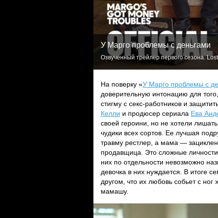
У Марго проблемы с деньгами
Озвученный трейлер первого сезона. Lost
На поверку «
У Марго проблемы с д
доверительную интонацию для того,
стигму с секс-работников и защити
Келли
и продюсер сериала
Ева Анд
своей героини, но не хотели лишат
чудики всех сортов. Ее лучшая под
травму рестлер, а мама — зациклен
продавщица. Это сложные личности 
них по отдельности невозможно назв
девочка в них нуждается. В итоге 
другом, что их любовь собьет с но
мамашу.