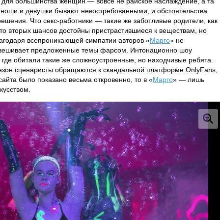
 для большинства женщин — вовсе не райское наслаждение, а та
юноши и девушки бывают невостребованными, и обстоятельства
ешения. Что секс-работники — такие же заботливые родители, как
то вторых шансов достойны пристрастившиеся к веществам, но
лагодаря всепроникающей симпатии авторов «
Марго
» не
анавешивает предложенные темы фарсом. Интонационно шоу
, где обитали такие же сложноустроенные, но находчивые ребята.
сезон сценаристы обращаются к скандальной платформе OnlyFans,
айта было показано весьма откровенно, то в «
Марго
» — лишь
кусством.