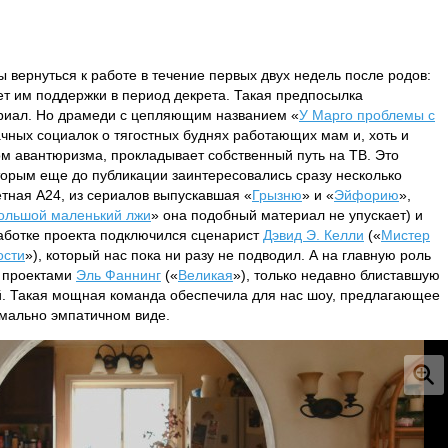
вернуться к работе в течение первых двух недель после родов:
т им поддержки в период декрета. Такая предпосылка
риал. Но драмеди с цепляющим названием «
У Марго проблемы с
чных социалок о тягостных буднях работающих мам и, хоть и
м авантюризма, прокладывает собственный путь на ТВ. Это
оторым еще до публикации заинтересовались сразу несколько
тная A24, из сериалов выпускавшая «
Грызню
» и «
Эйфорию
»,
ольшой маленький лжи
» она подобный материал не упускает) и
работке проекта подключился сценарист
Дэвид Э. Келли
(«
Мистер
ости
»), который нас пока ни разу не подводил. А на главную роль
 проектами
Эль Фаннинг
(«
Великая
»), только недавно блиставшую
. Такая мощная команда обеспечила для нас шоу, предлагающее
имально эмпатичном виде.