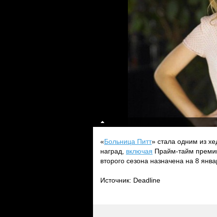
«
Больница Питт
» стала одним из х
наград,
включая
Прайм-тайм премию
второго сезона назначена на 8 янва
Источник: Deadline