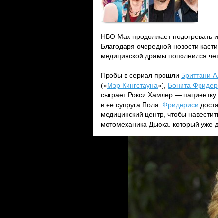
HBO Max продолжает подогревать и
Благодаря очередной новости кастин
медицинской драмы пополнился че
Пробы в сериал прошли
Бриттани А
(«
Мэр Кингстауна
»),
Бонита Фридер
сыграет Рокси Хамлер — пациентку
в ее супруга Пола.
Фридериси
доста
медицинский центр, чтобы навестит
мотомеханика Дьюка, который уже д