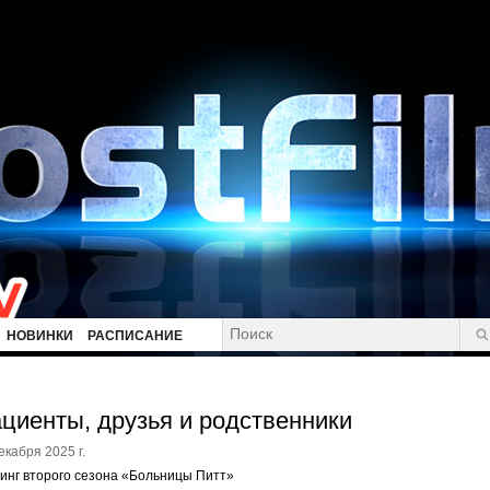
НОВИНКИ
РАСПИСАНИЕ
циенты, друзья и родственники
екабря 2025 г.
инг второго сезона «Больницы Питт»