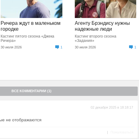
Ричера ждут в маленьком
Агенту Брэндису нужны
городке
надежные люди
Кастинг пятого сезона «Джека
Кастинг второго сезона
Ричера»
«Задания»
30 июля 2026
1
30 июля 2026
1
ВСЕ КОММЕНТАРИИ (1)
02 декабря 2025 в 18:18:17
рые не отображаются
|
Пожаловаться