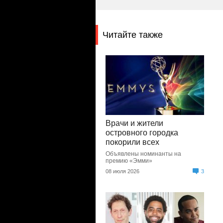
Читайте также
Врачи и жители
островного городка
покорили всех
Объявлены номинанты на
премию «Эмми»
08 июля 2026
3