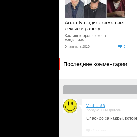
Агент Брэндис совмещает
семью и работу
Кастинг второго сезона
«Задания»
04 августа 2026
0
Последние комментарии
Vladikus68
Заслуженный зритель
Спасибо за кадры, кото
Ответить