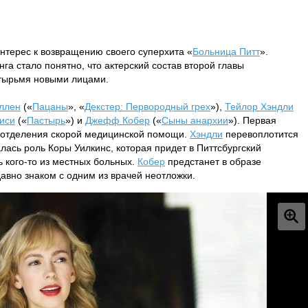
нтерес к возвращению своего суперхита «
Больница Питт
».
га стало понятно, что актерский состав второй главы
тырьмя новыми лицами.
ллен
(«
Пацаны
», «
Декстер: Первородный грех
»),
Тейлор Хэндли
иси
(«
Пастырь
») и
Джефф Кобер
(«
Сыны анархии
»). Первая
 отделения скорой медицинской помощи.
Хэндли
перевоплотится
лась роль Коры Уилкинс, которая придет в Питтсбургский
ь кого-то из местных больных.
Кобер
предстанет в образе
авно знаком с одним из врачей неотложки.