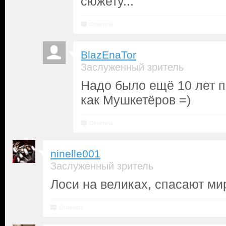
сюжету...
Ответить
BlazEnaTor
Заслуженный зритель
Надо было ещё 10 лет п
как Мушкетёров =)
Ответить
ninelle001
Заслуженный зритель
Лоси на великах, спасают мир 
Ответить