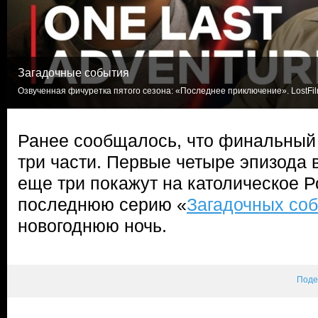
Загадочные события
Озвученная фичуретка пятого сезона: «Последнее приключение». LostFi
Ранее сообщалось, что финальный 
три части. Первые четыре эпизода 
еще три покажут на католическое Р
последнюю серию «
Загадочных со
новогоднюю ночь.
Поде