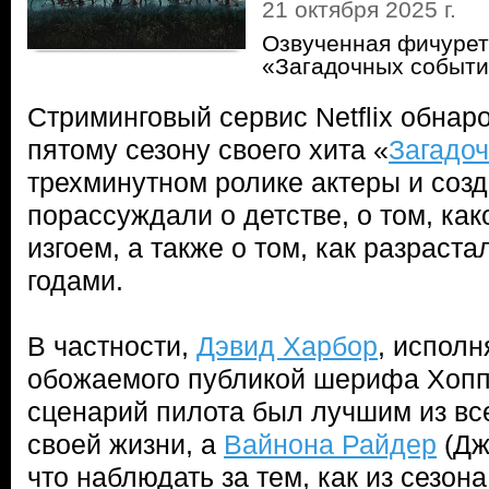
21 октября 2025 г.
Озвученная фичурет
«Загадочных событ
Стриминговый сервис Netflix обнар
пятому сезону своего хита «
Загадо
трехминутном ролике актеры и созд
порассуждали о детстве, о том, как
изгоем, а также о том, как разраст
годами.
В частности,
Дэвид Харбор
, испол
обожаемого публикой шерифа Хоппе
сценарий пилота был лучшим из все
своей жизни, а
Вайнона Райдер
(Дж
что наблюдать за тем, как из сезона