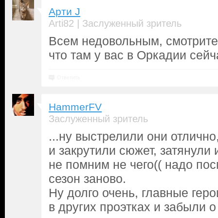
Арти J
|
Arti82
Заслуженный зритель
Всем недовольным, смотрите
что там у вас в Оркадии сейч
Ответить
HammerFV
Заслуженный зритель
...ну выстрелили они отличн
и закрутили сюжет, затянули 
не помним не чего(( надо по
сезон заново.
Ну долго очень, главные геро
в других проэтках и забыли о