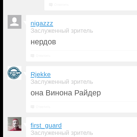
Ответить
nigazzz
Заслуженный зритель
нердов
Ответить
Rjekke
Заслуженный зритель
она Винона Райдер
Ответить
first_guard
Заслуженный зритель