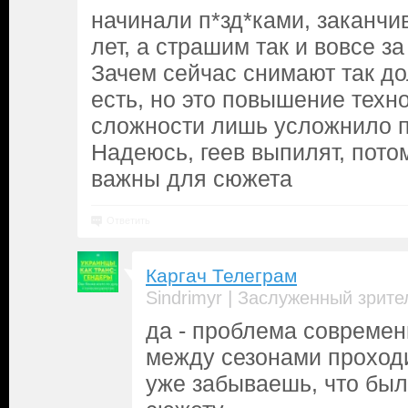
начинали п*зд*ками, заканчи
лет, а страшим так и вовсе за 
Зачем сейчас снимают так до
есть, но это повышение техн
сложности лишь усложнило п
Надеюсь, геев выпилят, пото
важны для сюжета
Ответить
Каргач Телеграм
|
Sindrimyr
Заслуженный зрите
да - проблема современ
между сезонами проходи
уже забываешь, что бы