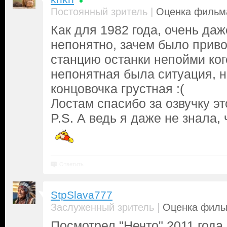
|
Постоянный зритель
Оценка фильма
Как для 1982 года, очень даж
непонятно, зачем было приво
станцию останки непойми кого
непонятная была ситуация, но
концовочка грустная :(
Лостам спасибо за озвучку э
P.S. А ведь я даже не знала, 
Ответить
StpSlava777
|
Заслуженный зритель
Оценка фильм
Посмотрел "Нечто" 2011 года 