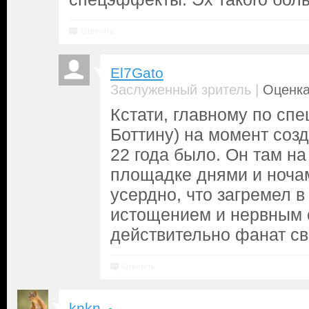
Ответить
El7Gato
|
Заслуженный зритель
Оценка
Кстати, главному по сп
Боттину) на момент соз
22 года было. Он там н
площадке днями и ночам
усердно, что загремел в
истощением и нервным 
действительно фанат св
Ответить
knkn