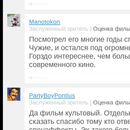
Ответить
Manotokon
|
Заслуженный зритель
Оценка фильм
Посмотрел его многие годы сп
Чужие, и остался под огром
Горздо интереснее, чем бол
современного кино.
Ответить
PartyBoyPontius
|
Заслуженный зритель
Оценка фильм
Да фильм культовый. Отдель
сказать спасибо тому кто отв
спецэффекты. Эх такого бол