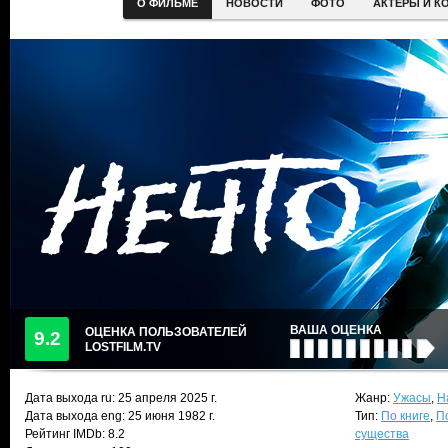
О ФИЛЬМЕ
НОВОСТИ
ФОТО
АКТЕРЫ И К
ВАША ОЦЕНКА
ОЦЕНКА ПОЛЬЗОВАТЕЛЕЙ
9.2
LOSTFILM.TV
Дата выхода ru:
25 апреля 2025
г.
Жанр:
Ужасы
,
Н
Дата выхода eng: 25 июня 1982 г.
Тип:
По книге
,
П
Рейтинг IMDb: 8.2
существа