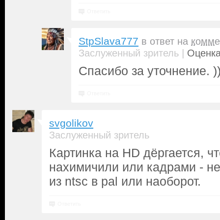
Ответить
StpSlava777
в ответ на
комме
|
Заслуженный зритель
Оценка
Спасибо за уточнение. ))
Ответить
svgolikov
Заслуженный зритель
Картинка на HD дёргается, чт
нахимичили или кадрами - н
из ntsc в pal или наоборот.
Ответить