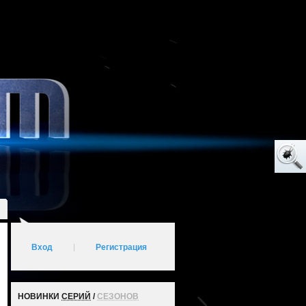
Вход
|
Регистрация
НОВИНКИ
СЕРИЙ
/
СЕЗОНОВ