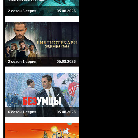
2 сезон 3 серия
05.08.2026
2 сезон 1 серия
05.08.2026
6 сезон 1 серия
05.08.2026