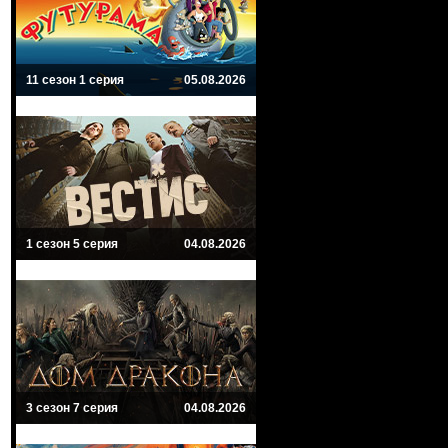
11 сезон 1 серия
05.08.2026
1 сезон 5 серия
04.08.2026
3 сезон 7 серия
04.08.2026