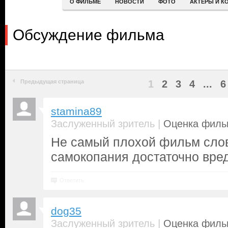
О ФИЛЬМЕ
НОВОСТИ
ФОТО
АКТЕРЫ И К
Обсуждение фильма
Предыдущая страница
1
2
3
4
...
6
stamina89
|
Заслуженный зритель
Оценка фильм
Не самый плохой фильм слов
самокопания достаточно вре
Ответить
dog35
|
Заслуженный зритель
Оценка фильм