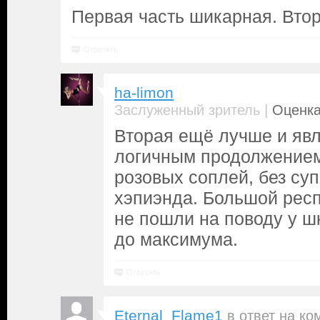
Первая часть шикарная. Втор
Ответить
ha-limon
|
Заслуженный зритель
Оценка
Вторая ещё лучше и явл
логичным продолжением 
розовых соплей, без суп
хэпиэнда. Большой респ
не пошли на поводу у ш
до максимума.
Ответить
Eternal_Flame1
в ответ на
ко