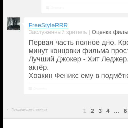
Ответить
FreeStyleRRR
|
Заслуженный зритель
Оценка фильм
Первая часть полное дно. Кр
минут концовки фильма прос
Лучший Джокер - Хит Леджер
актёр.
Хоакин Феникс ему в подмётк
Ответить
Предыдущая страница
1
2
3
4
...
6