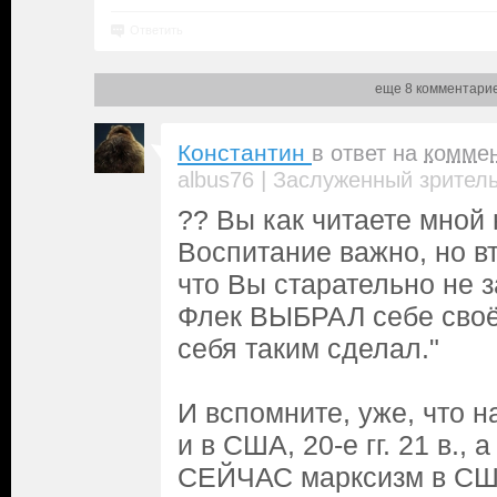
Ответить
еще 8 комментари
Константин
в ответ на
комме
|
albus76
Заслуженный зрител
?? Вы как читаете мной
Воспитание важно, но в
что Вы старательно не з
Флек ВЫБРАЛ себе своё
себя таким сделал."
И вспомните, уже, что н
и в США, 20-е гг. 21 в., а 
СЕЙЧАС марксизм в США