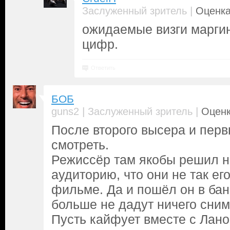
|
Заслуженный зритель
Оценка
ожидаемые визги маргин
цифр.
Ответить
БОБ
|
|
guns2
Заслуженный зритель
Оценк
После второго высера и пер
смотреть.
Режиссёр там якобы решил н
аудиторию, что они не так ег
фильме. Да и пошёл он в ба
больше не дадут ничего сним
Пусть кайфует вместе с Лано