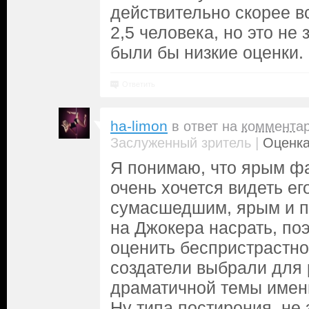
действительно скорее 
2,5 человека, но это не з
были бы низкие оценки.
Ответить
ha-limon
в ответ на
коммента
|
Заслуженный зритель
Оценка
Я понимаю, что ярым ф
очень хочется видеть ег
сумасшедшим, ярым и 
на Джокера насрать, по
оценить беспристрастно
создатели выбрали для
драматичной темы имен
Ну типа постирония, не 