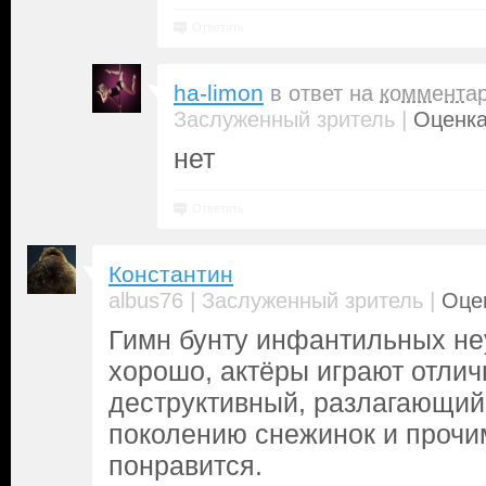
Ответить
ha-limon
в ответ на
коммента
|
Заслуженный зритель
Оценка
нет
Ответить
Константин
|
|
albus76
Заслуженный зритель
Оце
Гимн бунту инфантильных не
хорошо, актёры играют отлич
деструктивный, разлагающий
поколению снежинок и прочи
понравится.