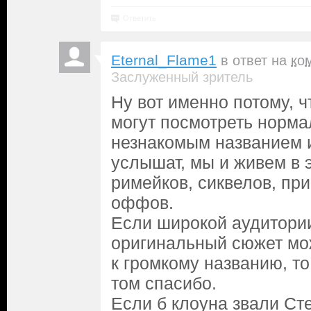
Ответить
Eternal_Flame1
в ответ на
ко
Заслуженный зритель
Ну вот именно потому, ч
могут посмотреть норм
незнакомым названием и
услышат, мы и живем в 
римейков, сиквелов, при
оффов.
Если широкой аудитори
оригинальный сюжет мо
к громкому названию, то
том спасибо.
Если б клоуна звали Ст