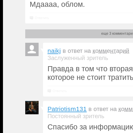
Мдаааа, облом.
Ответить
еще 3 комментари
naikj
в ответ на
комментарий
Заслуженный зритель
Правда в том что втора
которое не стоит тратит
Ответить
Patriotism131
в ответ на
комм
Постоянный зритель
Спасибо за информацию