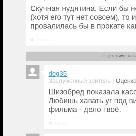
Скучная нудятина. Если бы н
(хотя его тут нет совсем), то 
провалилась бы в прокате как
Ответить
еще 4 комментари
dog35
|
Заслуженный зритель
Оценка
Шизобред показала касс
Любишь хавать уг под в
фильма - дело твоё.
Ответить