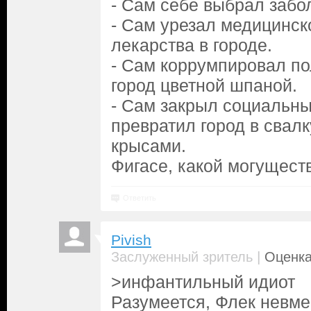
- Сам себе выбрал забо
- Сам урезал медицинск
лекарства в городе.
- Сам коррумпировал п
город цветной шпаной.
- Сам закрыл социальн
превратил город в свал
крысами.
Фигасе, какой могущест
Ответить
Pivish
|
Заслуженный зритель
Оценка
>инфантильный идиот
Разумеется, Флек невме