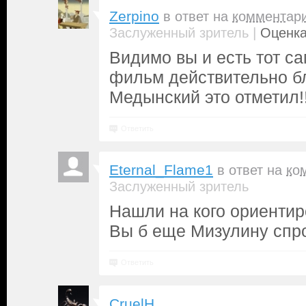
Zerpino
в ответ на
комментар
|
Заслуженный зритель
Оценка
Видимо вы и есть тот с
фильм действительно б
Медынский это отметил!!
Ответить
Eternal_Flame1
в ответ на
ко
Заслуженный зритель
Нашли на кого ориентир
Вы б еще Мизулину спр
Ответить
CruelH