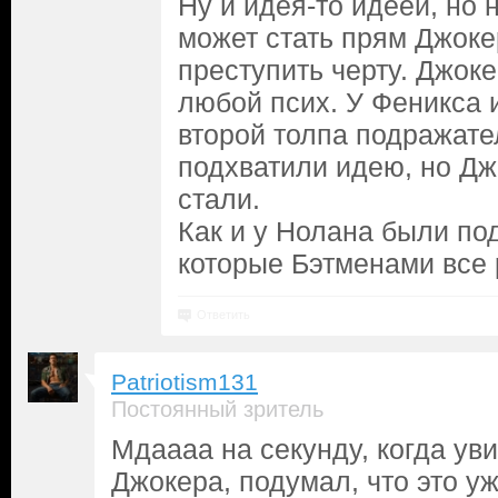
Ну и идея-то идеей, но
может стать прям Джоке
преступить черту. Джоке
любой псих. У Феникса и
второй толпа подражате
подхватили идею, но Дж
стали.
Как и у Нолана были по
которые Бэтменами все 
Ответить
Patriotism131
Постоянный зритель
Мдаааа на секунду, когда ув
Джокера, подумал, что это уж