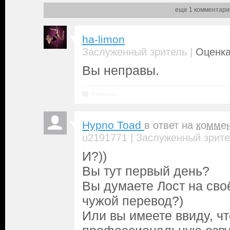
еще 1 комментари
ha-limon
|
Заслуженный зритель
Оценка
Вы неправы.
Ответить
Hypno Toad
в ответ на
комме
|
u2191771
Заслуженный зрите
И?))
Вы тут первый день?
Вы думаете Лост на св
чужой перевод?)
Или вы имеете ввиду, чт