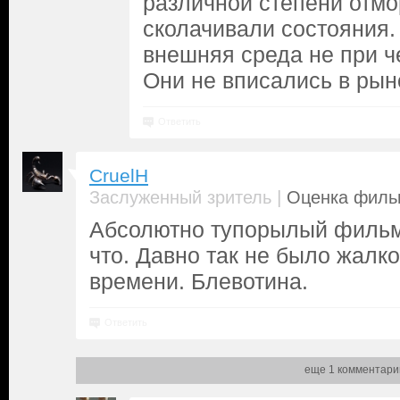
различной степени отм
сколачивали состояния.
внешняя среда не при ч
Они не вписались в рыно
Ответить
CruelH
|
Заслуженный зритель
Оценка фильм
Абсолютно тупорылый фильм 
что. Давно так не было жалк
времени. Блевотина.
Ответить
еще 1 комментари