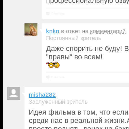
профессиональную озву
Ответить
knkn
в ответ на
комментарий
Постоянный зритель
Даже спорить не буду! 
"правы" во всем!
Ответить
misha282
Заслуженный зритель
Идея фильма в том, что если
среди нас в реальной жизни.
просто поднять денек на бэк