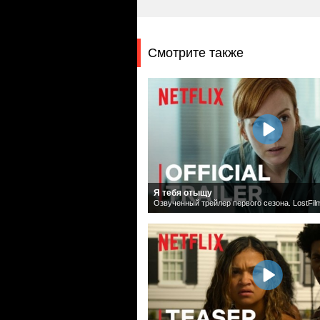
Смотрите также
Я тебя отыщу
Озвученный трейлер первого сезона. LostFil