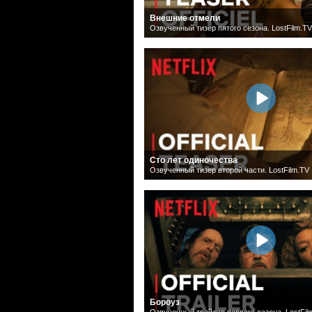
Внешние отмели
Озвученный тизер пятого сезона. LostFilm.TV
Сто лет одиночества
Озвученный тизер второй части. LostFilm.TV
Бороуз
Озвученный трейлер первого сезона. LostFil