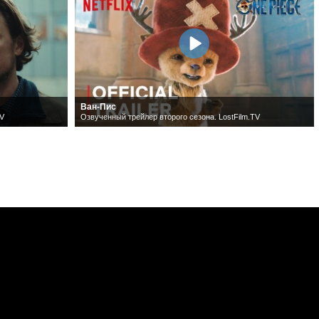
Ван-Пис
TV
Озвученный трейлер второго сезона. LostFilm.TV