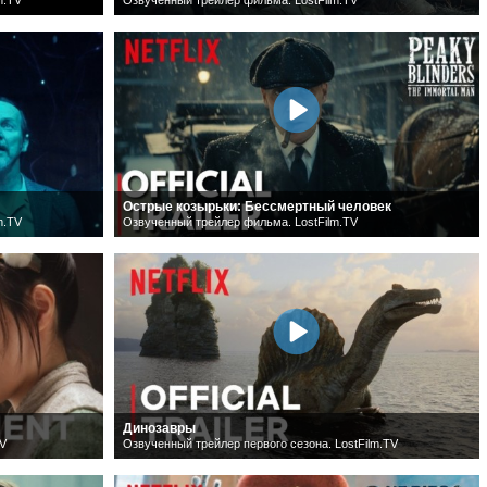
Острые козырьки: Бессмертный человек
m.TV
Озвученный трейлер фильма. LostFilm.TV
Динозавры
TV
Озвученный трейлер первого сезона. LostFilm.TV