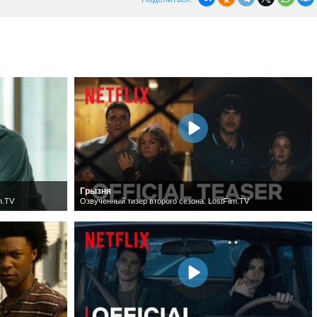
Грызня
m.TV
Озвученный тизер второго сезона. LostFilm.TV