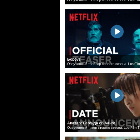
Бороуз
Озвученный трейлер первого сезона. LostFil
Аватар: Легенда об Аанге
Озвученный тизер второго сезона. LostFilm.