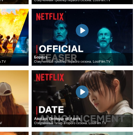
Бороуз
m.TV
Озвученный трейлер первого сезона. LostFilm.TV
Аватар: Легенда об Аанге
TV
Озвученный тизер второго сезона. LostFilm.TV