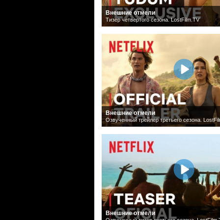
Внешние отмели
Тизер четвертого сезона. LostFilm.TV
Внешние отмели
Озвученный трейлер третьего сезона. LostFi
Внешние отмели
Озвученный тизер третьего сезона. LostFilm