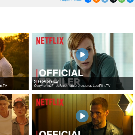
Я тебя отыщу
lm.TV
Озвученный трейлер первого сезона. LostFilm.TV