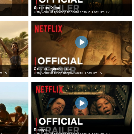
Детектив Холе
Озвученный трейлер первого сезона. LostFilm.TV
Сто лет одиночества
lm.TV
Озвученный тизер второй части. LostFilm.TV
Бороуз
.TV
Озвученный трейлер первого сезона. LostFilm.TV