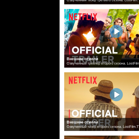
Внешние отмели
Озвученный трейлер второго сезона. LostFil
Внешние отмели
Озвученный тизер второго сезона. LostFilm.