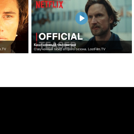
Каштановый человечек
m.TV
Озвученный тизер второго сезона. LostFilm.TV