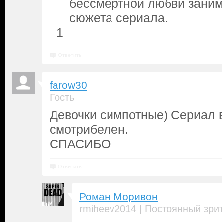
бессмертной любви заним
сюжета сериала.
1
Ответить
farow30
Гость
Девочки симпотные) Сериал 
смотрибелен.
СПАСИБО
Ответить
Роман Моривон
|
rmiheev2014
Постоянный зри