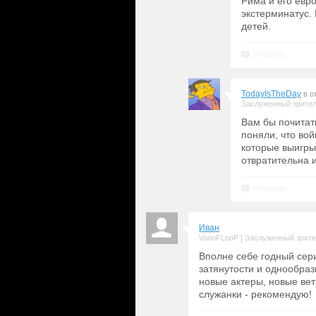
Рима и его евро
экстерминатус.
детей.
Ответить
TodayIsTheDay
в о
Заслуженный зрите
Вам бы почитат
поняли, что вой
которые выигры
отвратительна 
Ответить
Иван
|
VanoFLooP
Заслуженный зрит
Вполне себе годный сер
затянутости и однообра
новые актеры, новые вет
служанки - рекомендую!