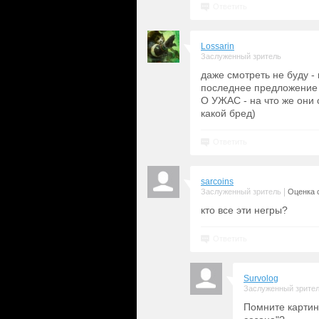
Ответить
Lossarin
Заслуженный зритель
даже смотреть не буду -
последнее предложение
О УЖАС - на что же они 
какой бред)
Ответить
sarcoins
|
Заслуженный зритель
Оценка с
кто все эти негры?
Ответить
Survolog
Заслуженный зрите
Помните картин