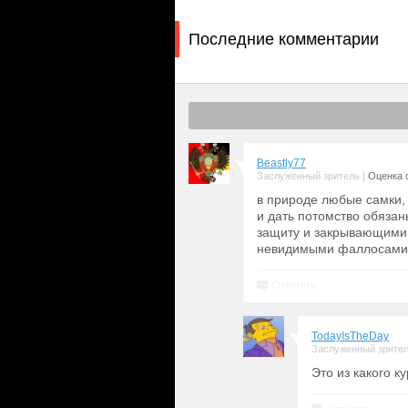
Последние комментарии
Beastly77
|
Заслуженный зритель
Оценка с
в природе любые самки, 
и дать потомство обяза
защиту и закрывающими 
невидимыми фаллосами..
Ответить
TodayIsTheDay
Заслуженный зрите
Это из какого к