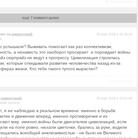
|
Пожаловаться
еще 7 комментариев
твет на
комментарий
28 мая 2026 в 16:38:14
ль
ню услышали? Выживать помогает как раз коллективизм,
ность, а ненависть это наоборот просирает и порождает войны
йз сюрпрайз не ведут к прогрессу. Цивилизация строилась
, которые откидывали развитие человечества назад из-за
сферах жизни. Кто тебя такого тупого вырастил?
Пожаловаться
а
комментарий
29 мая 2026 в 19:51:49
ный зритель
л, я ее наблюдаю в реальном времени. именно в борьбе
витие и движение вперед, именно противоречия и их
гают мир. именно войны были двигателем цивилизаций, если
ели на попе ровно, нюхали цветочки, брались за руки, водили
хищались всеобщей инклюзивностью - не было не Великого