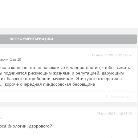
ВСЕ КОММЕНТАРИИ (153)
13 апреля 2026 в 01:38:26
ерии: 1 из 10
если конечно это не насекомые и членистоногие, чтобы выжить
ны подчинятся рискующим жизнями и репутацией, дарующим
их базовые потребности, мужчинам. Эти тупые отверстия с
. короче очередная пиндосовская бесовщина
|
Пожаловаться
28 мая 2026 в 16:33:00
ль
урса биологии, дворового?