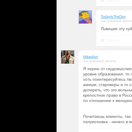
Ответить
TodayIsTheDay
Заслуженный зрите
Львицам эту ху
Ответить
Nikaslion
Заслуженный зритель
Я херею от скудомыслия
уровне образования, то 
хоть поинтересуйтесь тв
амиши, староверы и то с
допереть, что это вольн
крепостное право в Рос
по отношению к женщина
Почитаешь коменты, так 
патриотизма - ничего в м