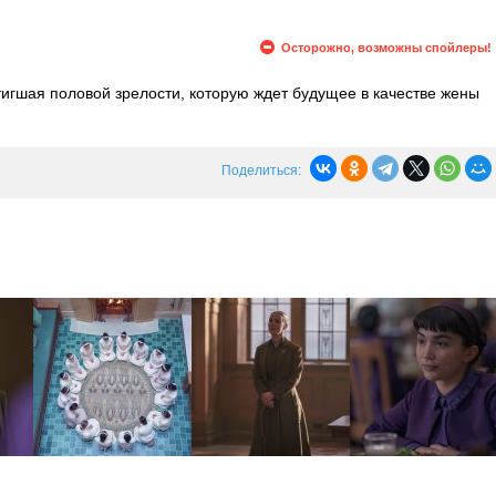
Осторожно, возможны спойлеры!
игшая половой зрелости, которую ждет будущее в качестве жены
 школе тетя Лидия поручает Агнес присматривать за Дэйзи. Дэйзи
о наказания Стража, а ночью тайком слушает радио и вспоминает
Поделиться: