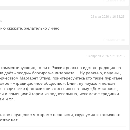
Пожаловаться
28 мая 2026 в 16:33:25
ль
йню скажите, желательно лично
Пожаловаться
13 апреля 2026 в 21:15:15
 комментирующих; то ли в России реально идет деградация на
ли даёт «плоды» блокировка интернета… Ну реально, пацаны ,
орчеством Маргарет Этвуд, поинтересуйтесь кто такие пуритане,
амое - «традиционное общество». Блин, ну неужели нельзя
ые творческие фантазии писательницы на тему «Домостроя» ,
сии и помещичий гарем из подневольных, исламские традиции
м и т.п.
такое ощущение что кроме ненависти, скудоумия и токсичного
озгах нет.