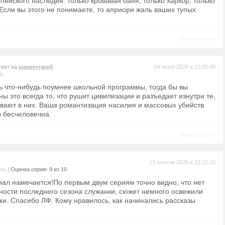
пейского наследия. только кровавая баня, только харкор, только
 Если вы этого не понимаете, то априори жаль ваших тупых
Пожаловаться
твет на
комментарий
04 июня 2026 в 21:00:49
ль
ь что-нибудь поумнее школьной программы, тогда бы вы
ны это всегда то, что рушит цивилизации и разъедает изнутри те,
вают в них. Ваша романтизация насилия и массовых убийств
и бесчеловечна.
Пожаловаться
13 апреля 2026 в 22:12:15
|
ель
Оценка серии: 9 из 10
иал намечается!По первым двум сериям точно видно, что нет
зности последнего сезона служанки, сюжет немного освежили
ки. Спасибо ЛФ. Кому нравилось, как начинались рассказы