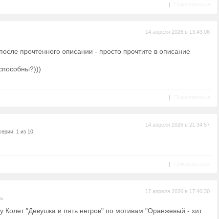
|
Пожаловаться
14 апреля 2026 в 13:43:08
 после прочтенного описании - просто прочтите в описание
способны?)))
|
Пожаловаться
14 апреля 2026 в 21:34:57
ерии: 1 из 10
|
Пожаловаться
17 апреля 2026 в 17:40:30
ль
у Колет "Девушка и пять негров" по мотивам "Оранжевый - хит