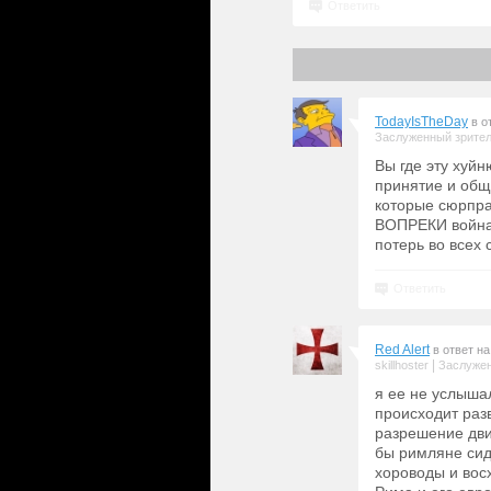
Ответить
TodayIsTheDay
в о
Заслуженный зрите
Вы где эту хуй
принятие и общ
которые сюрпра
ВОПРЕКИ войнам
потерь во всех 
Ответить
Red Alert
в ответ н
|
skillhoster
Заслужен
я ее не услыша
происходит раз
разрешение дви
бы римляне сид
хороводы и вос