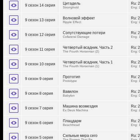
Цитадель
Ru:
2
9 сезон 14 серия
Stronghold
Eng: 
Волновой эффект
Ru:
2
9 сезон 13 серия
Ripple Effect
Eng: 
Сопутствующие потери
Ru:
2
9 сезон 12 серия
Collateral Damage
Eng: 
Четвертый всадник. Часть 2
Ru:
2
9 сезон 11 серия
The Fourth Horseman (2)
Eng: 
Четвертый всадник. Часть 1
Ru:
2
9 сезон 10 серия
The Fourth Horseman (1)
Eng: 
Прототип
Ru:
2
9 сезон 9 серия
Prototype
Eng: 
Вавилон
Ru:
2
9 сезон 8 серия
Babylon
Eng: 
Машина возмездия
Ru:
2
9 сезон 7 серия
Ex Deus Machina
Eng: 
Плацдарм
Ru:
2
9 сезон 6 серия
Beachhead
Eng: 
Сильные мира сего
Ru:
2
9 сезон 5 серия
The Powers That Be
Eng: 