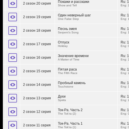
Покажи и расскажи
Ru:
1
2 сезон 20 серия
Show and Tell
Eng: 
Один неверный шаг
Ru:
1
2 сезон 19 серия
One False Step
Eng: 
Песнь змея
Ru:
1
2 сезон 18 серия
Serpent's Song
Eng: 
Отпуск
Ru:
1
2 сезон 17 серия
Holiday
Eng: 
Значение времени
Ru:
1
2 сезон 16 серия
A Matter of Time
Eng: 
Пятая раса
Ru:
1
2 сезон 15 серия
The Fifth Race
Eng: 
Пробный камень
Ru:
1
2 сезон 14 серия
Touchstone
Eng: 
Духи
Ru:
1
2 сезон 13 серия
Spirits
Eng: 
Ток-Ра. Часть 2
Ru:
1
2 сезон 12 серия
The Tok'ra (2)
Eng: 
Ток-Ра. Часть 1
Ru:
1
2 сезон 11 серия
The Tok'ra (1)
Eng: 