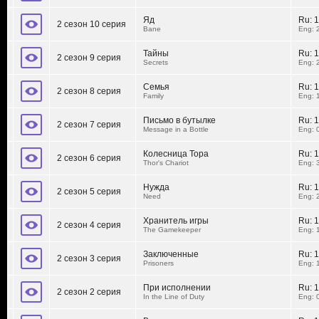
Яд
Ru:
1
2 сезон 10 серия
Bane
Eng: 
Тайны
Ru:
1
2 сезон 9 серия
Secrets
Eng: 
Семья
Ru:
1
2 сезон 8 серия
Family
Eng: 
Письмо в бутылке
Ru:
1
2 сезон 7 серия
Message in a Bottle
Eng: 
Колесница Тора
Ru:
1
2 сезон 6 серия
Thor's Chariot
Eng: 
Нужда
Ru:
1
2 сезон 5 серия
Need
Eng: 
Хранитель игры
Ru:
1
2 сезон 4 серия
The Gamekeeper
Eng: 
Заключенные
Ru:
1
2 сезон 3 серия
Prisoners
Eng: 
При исполнении
Ru:
1
2 сезон 2 серия
In the Line of Duty
Eng: 