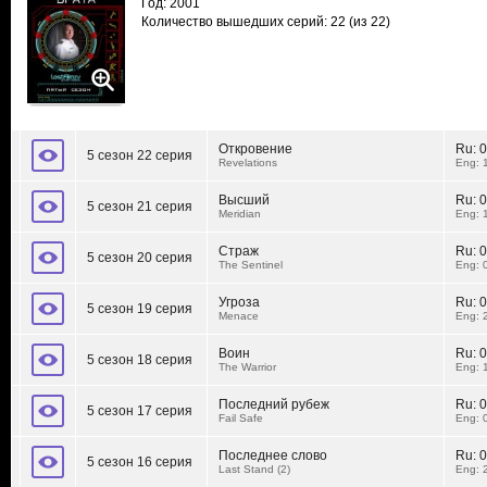
Год: 2001
Количество вышедших серий: 22
(из 22)
Откровение
Ru:
0
5 сезон 22 серия
Revelations
Eng: 
Высший
Ru:
0
5 сезон 21 серия
Meridian
Eng: 
Страж
Ru:
0
5 сезон 20 серия
The Sentinel
Eng: 
Угроза
Ru:
0
5 сезон 19 серия
Menace
Eng: 
Воин
Ru:
0
5 сезон 18 серия
The Warrior
Eng: 
Последний рубеж
Ru:
0
5 сезон 17 серия
Fail Safe
Eng: 
Последнее слово
Ru:
0
5 сезон 16 серия
Last Stand (2)
Eng: 