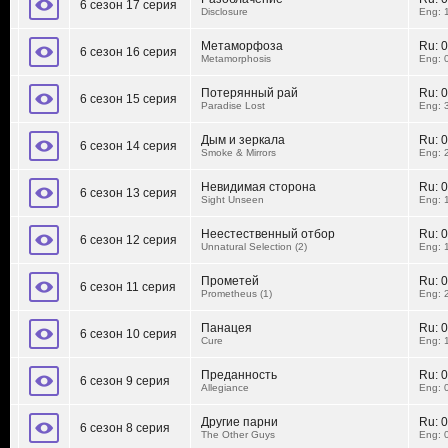
6 сезон 17 серия
Disclosure
Eng: 
Метаморфоза
Ru:
0
6 сезон 16 серия
Metamorphosis
Eng: 
Потерянный рай
Ru:
0
6 сезон 15 серия
Paradise Lost
Eng: 
Дым и зеркала
Ru:
0
6 сезон 14 серия
Smoke & Mirrors
Eng: 
Невидимая сторона
Ru:
0
6 сезон 13 серия
Sight Unseen
Eng: 
Неестественный отбор
Ru:
0
6 сезон 12 серия
Unnatural Selection (2)
Eng: 
Прометей
Ru:
0
6 сезон 11 серия
Prometheus (1)
Eng: 
Панацея
Ru:
0
6 сезон 10 серия
Cure
Eng: 
Преданность
Ru:
0
6 сезон 9 серия
Allegiance
Eng: 
Другие парни
Ru:
0
6 сезон 8 серия
The Other Guys
Eng: 