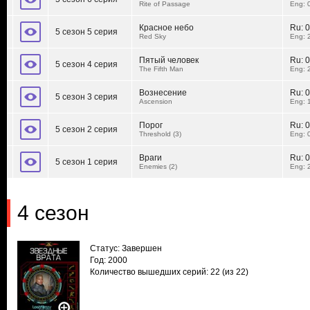
Rite of Passage
Eng: 
Красное небо
Ru:
0
5 сезон 5 серия
Red Sky
Eng: 
Пятый человек
Ru:
0
5 сезон 4 серия
The Fifth Man
Eng: 
Вознесение
Ru:
0
5 сезон 3 серия
Ascension
Eng: 
Порог
Ru:
0
5 сезон 2 серия
Threshold (3)
Eng: 
Враги
Ru:
0
5 сезон 1 серия
Enemies (2)
Eng: 
4 сезон
Статус: Завершен
Год: 2000
Количество вышедших серий: 22
(из 22)