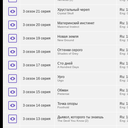
Хрустальный череп
Ru:
1
3 сезон 21 серия
Crystal Skull
Eng: 
Материнский инстинкт
Ru:
1
3 сезон 20 серия
Maternal Instinct
Eng: 
Новая земля
Ru:
1
3 сезон 19 серия
New Ground
Eng: 
Оттенки серого
Ru:
1
3 сезон 18 серия
Shades of Grey
Eng: 
Сто дней
Ru:
1
3 сезон 17 серия
A Hundred Days
Eng: 
Урго
Ru:
1
3 сезон 16 серия
Urgo
Eng: 
Обман
Ru:
1
3 сезон 15 серия
Pretense
Eng: 
Точка опоры
Ru:
1
3 сезон 14 серия
Foothold
Eng: 
Дьявол, которого ты знаешь
Ru:
1
3 сезон 13 серия
The Devil You Know (2)
Eng: 