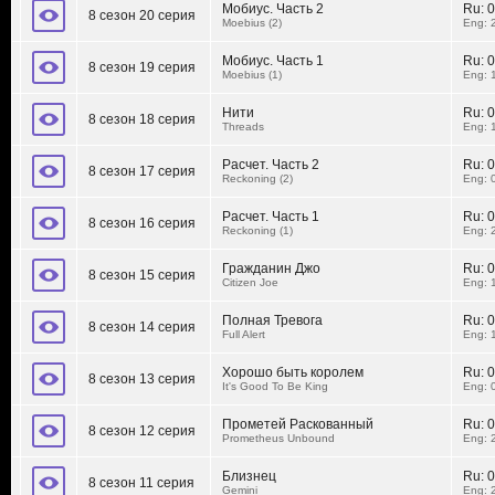
Мобиус. Часть 2
Ru:
0
8 сезон 20 серия
Moebius (2)
Eng: 
Мобиус. Часть 1
Ru:
0
8 сезон 19 серия
Moebius (1)
Eng: 
Нити
Ru:
0
8 сезон 18 серия
Threads
Eng: 
Расчет. Часть 2
Ru:
0
8 сезон 17 серия
Reckoning (2)
Eng: 
Расчет. Часть 1
Ru:
0
8 сезон 16 серия
Reckoning (1)
Eng: 
Гражданин Джо
Ru:
0
8 сезон 15 серия
Citizen Joe
Eng: 
Полная Тревога
Ru:
0
8 сезон 14 серия
Full Alert
Eng: 
Хорошо быть королем
Ru:
0
8 сезон 13 серия
It's Good To Be King
Eng: 
Прометей Раскованный
Ru:
0
8 сезон 12 серия
Prometheus Unbound
Eng: 
Близнец
Ru:
0
8 сезон 11 серия
Gemini
Eng: 