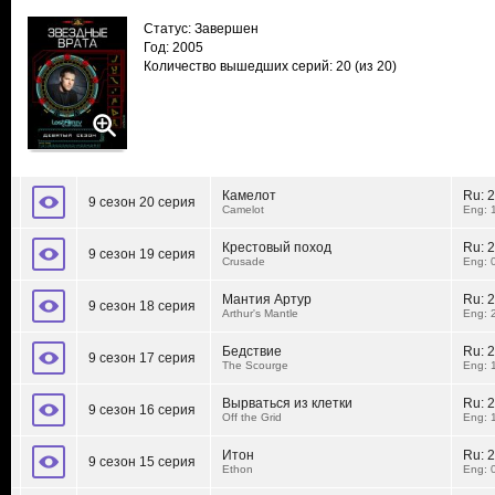
Статус: Завершен
Год: 2005
Количество вышедших серий: 20
(из 20)
Камелот
Ru:
2
9 сезон 20 серия
Camelot
Eng: 
Крестовый поход
Ru:
2
9 сезон 19 серия
Crusade
Eng: 
Мантия Артур
Ru:
2
9 сезон 18 серия
Arthur's Mantle
Eng: 
Бедствие
Ru:
2
9 сезон 17 серия
The Scourge
Eng: 
Вырваться из клетки
Ru:
2
9 сезон 16 серия
Off the Grid
Eng: 
Итон
Ru:
2
9 сезон 15 серия
Ethon
Eng: 