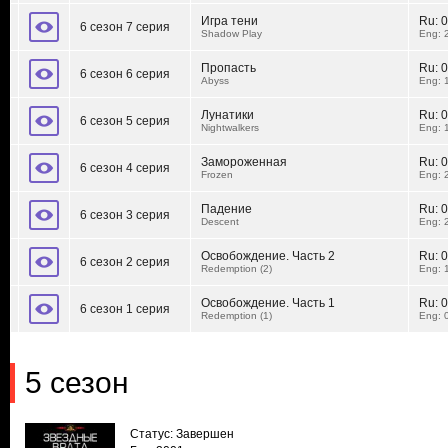
Игра тени
Ru:
0
6 сезон 7 серия
Shadow Play
Eng: 
Пропасть
Ru:
0
6 сезон 6 серия
Abyss
Eng: 
Лунатики
Ru:
0
6 сезон 5 серия
Nightwalkers
Eng: 
Замороженная
Ru:
0
6 сезон 4 серия
Frozen
Eng: 
Падение
Ru:
0
6 сезон 3 серия
Descent
Eng: 
Освобождение. Часть 2
Ru:
0
6 сезон 2 серия
Redemption (2)
Eng: 
Освобождение. Часть 1
Ru:
0
6 сезон 1 серия
Redemption (1)
Eng: 
5 сезон
Статус: Завершен