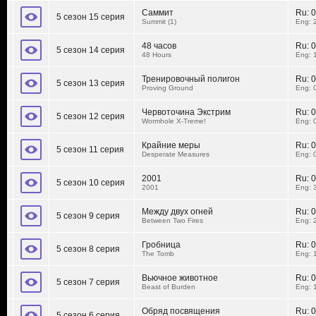
Саммит
Ru:
0
5 сезон 15 серия
Summit (1)
Eng: 
48 часов
Ru:
0
5 сезон 14 серия
48 Hours
Eng: 
Тренировочный полигон
Ru:
0
5 сезон 13 серия
Proving Ground
Eng: 
Червоточина Экстрим
Ru:
0
5 сезон 12 серия
Wormhole X-Treme!
Eng: 
Крайние меры
Ru:
0
5 сезон 11 серия
Desperate Measures
Eng: 
2001
Ru:
0
5 сезон 10 серия
2001
Eng: 
Между двух огней
Ru:
0
5 сезон 9 серия
Between Two Fires
Eng: 
Гробница
Ru:
0
5 сезон 8 серия
The Tomb
Eng: 
Вьючное животное
Ru:
0
5 сезон 7 серия
Beast of Burden
Eng: 
Обряд посвящения
Ru:
0
5 сезон 6 серия