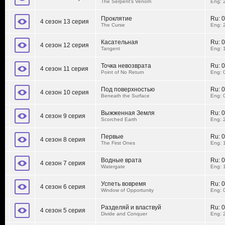
The Serpent's Venom
Eng: 
Проклятие
Ru:
0
4 сезон 13 серия
The Curse
Eng: 
Касательная
Ru:
0
4 сезон 12 серия
Tangent
Eng: 
Точка невозврата
Ru:
0
4 сезон 11 серия
Point of No Return
Eng: 
Под поверхностью
Ru:
0
4 сезон 10 серия
Beneath the Surface
Eng: 
Выжженная Земля
Ru:
0
4 сезон 9 серия
Scorched Earth
Eng: 
Первые
Ru:
0
4 сезон 8 серия
The First Ones
Eng: 
Водные врата
Ru:
0
4 сезон 7 серия
Watergate
Eng: 
Успеть вовремя
Ru:
0
4 сезон 6 серия
Window of Opportunity
Eng: 
Разделяй и властвуй
Ru:
0
4 сезон 5 серия
Divide and Conquer
Eng: 