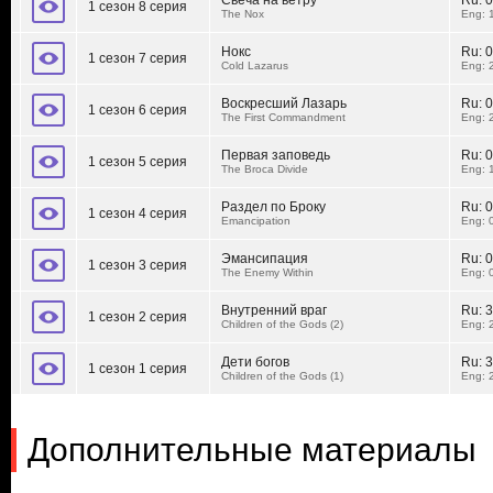
Свеча на ветру
Ru:
0
1 сезон 8 серия
The Nox
Eng: 
Нокс
Ru:
0
1 сезон 7 серия
Cold Lazarus
Eng: 
Воскресший Лазарь
Ru:
0
1 сезон 6 серия
The First Commandment
Eng: 
Первая заповедь
Ru:
0
1 сезон 5 серия
The Broca Divide
Eng: 
Раздел по Броку
Ru:
0
1 сезон 4 серия
Emancipation
Eng: 
Эмансипация
Ru:
0
1 сезон 3 серия
The Enemy Within
Eng: 
Внутренний враг
Ru:
3
1 сезон 2 серия
Children of the Gods (2)
Eng: 
Дети богов
Ru:
3
1 сезон 1 серия
Children of the Gods (1)
Eng: 
Дополнительные материалы