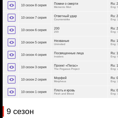
Помни о смерти
Ru:
10 сезон 8 серия
Memento Mori
Eng: 
Ответный удар
Ru:
10 сезон 7 серия
Counterstrike
Eng: 
200
Ru:
10 сезон 6 серия
200
Eng: 
Незваные
Ru:
10 сезон 5 серия
Uninvited
Eng: 
Посвященные лица
Ru:
10 сезон 4 серия
Insiders
Eng: 
Проект «Пегас»
Ru:
10 сезон 3 серия
The Pegasus Project
Eng: 
Морфей
Ru:
10 сезон 2 серия
Morpheus
Eng: 
Плоть и кровь
Ru:
10 сезон 1 серия
Flesh and Blood
Eng: 
9 сезон