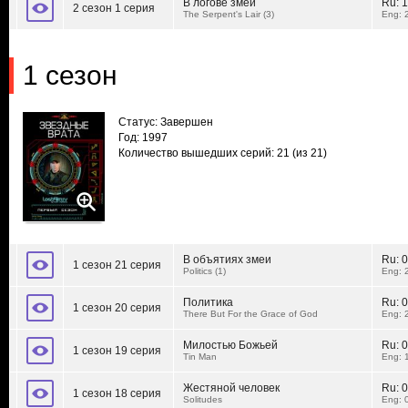
В логове змеи
Ru:
1
2 сезон 1 серия
The Serpent's Lair (3)
Eng: 
1 сезон
Статус: Завершен
Год: 1997
Количество вышедших серий: 21
(из 21)
В объятиях змеи
Ru:
0
1 сезон 21 серия
Politics (1)
Eng: 
Политика
Ru:
0
1 сезон 20 серия
There But For the Grace of God
Eng: 
Милостью Божьей
Ru:
0
1 сезон 19 серия
Tin Man
Eng: 
Жестяной человек
Ru:
0
1 сезон 18 серия
Solitudes
Eng: 