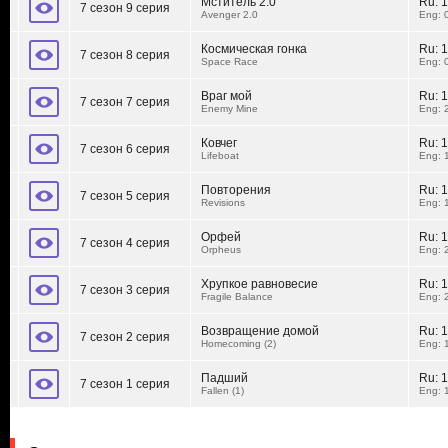
Мститель 2.0
Ru:
1
7 сезон 9 серия
Avenger 2.0
Eng: 
Космическая гонка
Ru:
1
7 сезон 8 серия
Space Race
Eng: 
Враг мой
Ru:
1
7 сезон 7 серия
Enemy Mine
Eng: 
Ковчег
Ru:
1
7 сезон 6 серия
Lifeboat
Eng: 
Повторения
Ru:
1
7 сезон 5 серия
Revisions
Eng: 
Орфей
Ru:
1
7 сезон 4 серия
Orpheus
Eng: 
Хрупкое равновесие
Ru:
1
7 сезон 3 серия
Fragile Balance
Eng: 
Возвращение домой
Ru:
1
7 сезон 2 серия
Homecoming (2)
Eng: 
Падший
Ru:
1
7 сезон 1 серия
Fallen (1)
Eng: 