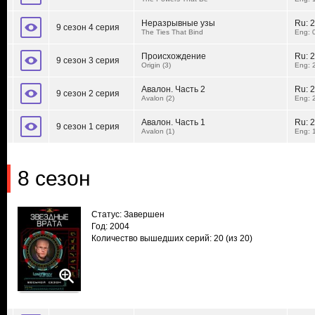
Неразрывные узы
Ru:
2
9 сезон 4 серия
The Ties That Bind
Eng: 
Происхождение
Ru:
2
9 сезон 3 серия
Origin (3)
Eng: 
Авалон. Часть 2
Ru:
2
9 сезон 2 серия
Avalon (2)
Eng: 
Авалон. Часть 1
Ru:
2
9 сезон 1 серия
Avalon (1)
Eng: 
8 сезон
Статус: Завершен
Год: 2004
Количество вышедших серий: 20
(из 20)