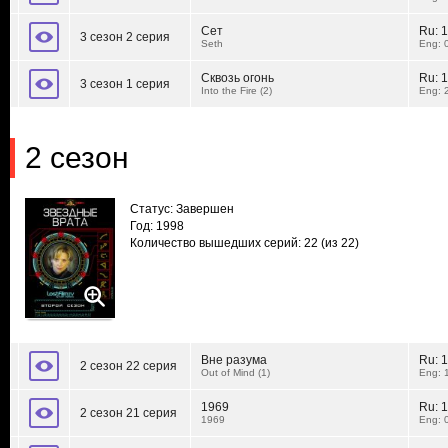
Сет
Ru:
1
3 сезон 2 серия
Seth
Eng: 
Сквозь огонь
Ru:
1
3 сезон 1 серия
Into the Fire (2)
Eng: 
2 сезон
Статус: Завершен
Год: 1998
Количество вышедших серий: 22
(из 22)
Вне разума
Ru:
1
2 сезон 22 серия
Out of Mind (1)
Eng: 
1969
Ru:
1
2 сезон 21 серия
1969
Eng: 