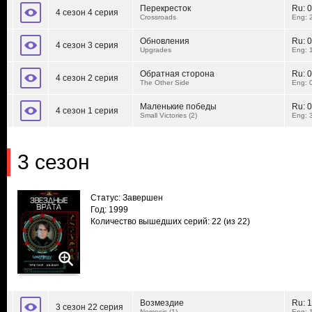
Перекресток
Ru:
0
4 сезон 4 серия
Crossroads
Eng: 
Обновления
Ru:
0
4 сезон 3 серия
Upgrades
Eng: 
Обратная сторона
Ru:
0
4 сезон 2 серия
The Other Side
Eng: 
Маленькие победы
Ru:
0
4 сезон 1 серия
Small Victories (2)
Eng: 
3 сезон
Статус: Завершен
Год: 1999
Количество вышедших серий: 22
(из 22)
Возмездие
Ru:
1
3 сезон 22 серия
Nemesis (1)
Eng: 