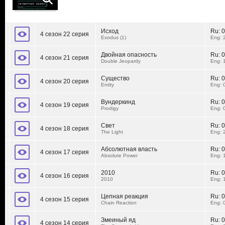
Исход
Ru:
0
4 сезон 22 серия
Exodus (1)
Eng: 
Двойная опасность
Ru:
0
4 сезон 21 серия
Double Jeopardy
Eng: 
Существо
Ru:
0
4 сезон 20 серия
Entity
Eng: 
Вундеркинд
Ru:
0
4 сезон 19 серия
Prodigy
Eng: 
Свет
Ru:
0
4 сезон 18 серия
The Light
Eng: 
Абсолютная власть
Ru:
0
4 сезон 17 серия
Absolute Power
Eng: 
2010
Ru:
0
4 сезон 16 серия
2010
Eng: 
Цепная реакция
Ru:
0
4 сезон 15 серия
Chain Reaction
Eng: 
Змеиный яд
Ru:
0
4 сезон 14 серия