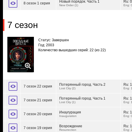
Новый порядок. Часть 1
Ru:
0
8 сезон 1 серия
New Order (1)
Eng: 
7 сезон
Статус: Завершен
Год: 2003
Количество вышедших серий: 22
(из 22)
Потерянный город. Часть 2
Ru:
1
7 сезон 22 серия
Lost City (2)
Eng: 
Потерянный город. Часть 1
Ru:
1
7 сезон 21 серия
Lost City (1)
Eng: 
Инаугурация
Ru:
1
7 сезон 20 серия
Inauguration
Eng: 
Возрождение
Ru:
1
7 сезон 19 серия
Resurrection
Eng: 