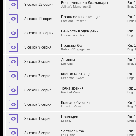
Воспоминания Джолинары
Ru:
1
3 сезон 12 серия
Jolinar's Memories (1)
Eng: 
Прошлое и настоящие
Ru:
1
3 сезон 11 серия
Past and Present
Eng: 
Вечность в один день
Ru:
1
3 сезон 10 серия
Forever in a Day
Eng: 
Правила боя
Ru:
1
3 сезон 9 серия
Rules of Engagement
Eng: 
Демоны
Ru:
1
3 сезон 8 серия
Demons
Eng: 
Кнопка мертвеца
Ru:
1
3 сезон 7 серия
Deadman Switch
Eng: 
Точка зрения
Ru:
1
3 сезон 6 серия
Point of View
Eng: 
Кривая обучения
Ru:
1
3 сезон 5 серия
Learning Curve
Eng: 
Наследие
Ru:
1
3 сезон 4 серия
Legacy
Eng: 
Честная игра
Ru:
1
3 сезон 3 серия
Fair Game
Eng: 