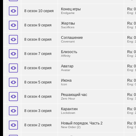
Конец игры
Ru:
0
8 сезон 10 серия
Endgame
Eng: 
Жертвы
Ru:
0
8 сезон 9 серия
Sacrifices
Eng: 
Соглашение
Ru:
0
8 сезон 8 серия
Covenant
Eng: 
Близость
Ru:
0
8 сезон 7 серия
Affinity
Eng: 
Аватар
Ru:
0
8 сезон 6 серия
Avatar
Eng: 
Икона
Ru:
0
8 сезон 5 серия
Icon
Eng: 
Решающий час
Ru:
0
8 сезон 4 серия
Zero Hour
Eng: 
Карантин
Ru:
0
8 сезон 3 серия
Lockdown
Eng: 
Новый порядок. Часть 2
Ru:
0
8 сезон 2 серия
New Order (2)
Eng: 