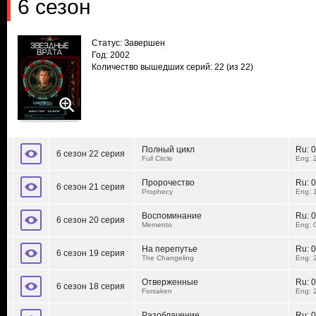
6 сезон
Статус: Завершен
Год: 2002
Количество вышедших серий: 22
(из 22)
Полный цикл
Ru:
0
6 сезон 22 серия
Full Circle
Eng: 
Пророчество
Ru:
0
6 сезон 21 серия
Prophecy
Eng: 
Воспоминание
Ru:
0
6 сезон 20 серия
Memento
Eng: 
На перепутье
Ru:
0
6 сезон 19 серия
The Changeling
Eng: 
Отверженные
Ru:
0
6 сезон 18 серия
Forsaken
Eng: 
Разоблачение
Ru:
0