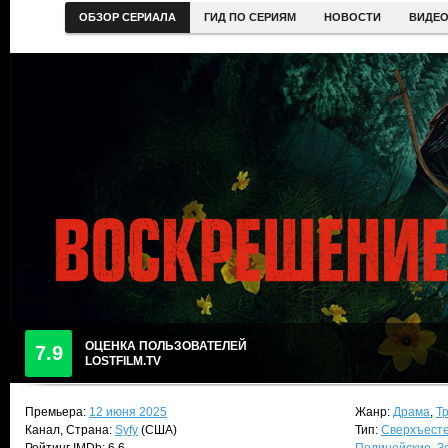
ОБЗОР СЕРИАЛА
ГИД ПО СЕРИЯМ
НОВОСТИ
ВИДЕ
ОЦЕНКА ПОЛЬЗОВАТЕЛЕЙ
7.9
LOSTFILM.TV
Премьера:
12 июня 2025
Жанр:
Драма
,
Т
Канал, Страна:
Syfy
(США)
Тип:
Сверхъест