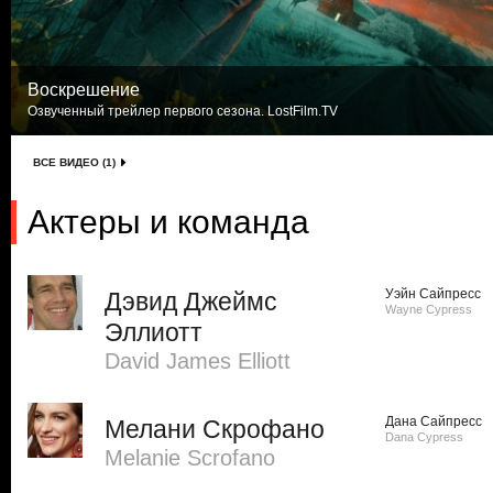
Воскрешение
Озвученный трейлер первого сезона. LostFilm.TV
ВСЕ ВИДЕО (1)
Актеры и команда
Уэйн Сайпресс
Дэвид Джеймс
Wayne Cypress
Эллиотт
David James Elliott
Дана Сайпресс
Мелани Скрофано
Dana Cypress
Melanie Scrofano