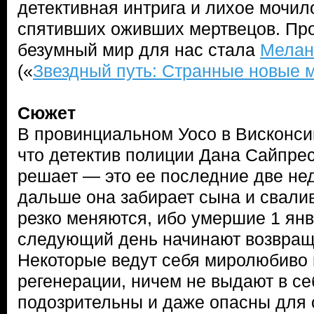
детективная интрига и лихое мочил
спятивших оживших мертвецов. Про
безумный мир для нас стала
Мелан
(«
Звездный путь: Странные новые 
Сюжет
В провинциальном Уосо в Висконсин
что детектив полиции Дана Сайпрес
решает — это ее последние две нед
дальше она забирает сына и свалив
резко меняются, ибо умершие 1 ян
следующий день начинают возвраща
Некоторые ведут себя миролюбиво 
регенерации, ничем не выдают в се
подозрительны и даже опасны для с