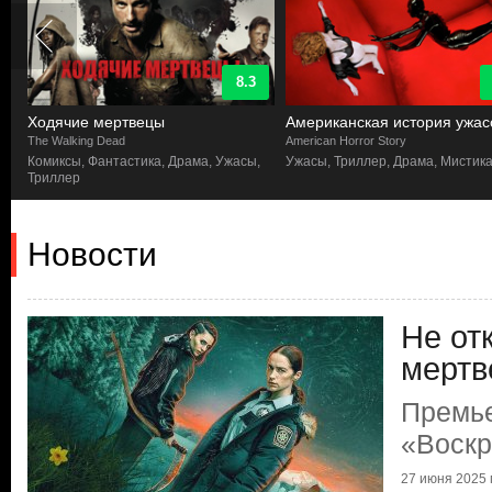
8.3
Ходячие мертвецы
Американская история ужас
The Walking Dead
American Horror Story
Комиксы, Фантастика, Драма, Ужасы,
Ужасы, Триллер, Драма, Мистик
Триллер
Новости
Не от
мертв
Премь
«Воск
27 июня 2025 г