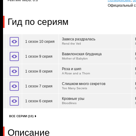
Рейтинг IMDb: 6.6
Полицейские
,
З
Официальный с
Гид по сериям
Завеса раздралась
1 сезон 10 серия
Rend the Veil
Вавилонская блудница
1 сезон 9 серия
Mother of Babylon
Роза и шип
1 сезон 8 серия
A Rose and a Thorn
Слишком много секретов
1 сезон 7 серия
Too Many Secrets
Кровные узы
1 сезон 6 серия
Bloodlines
ВСЕ СЕРИИ (10)
Описание