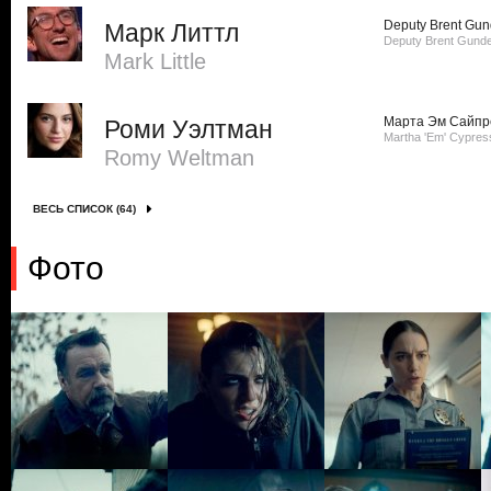
Deputy Brent Gu
Марк Литтл
Deputy Brent Gund
Mark Little
Марта Эм Сайпр
Роми Уэлтман
Martha 'Em' Cypres
Romy Weltman
ВЕСЬ СПИСОК (64)
Фото