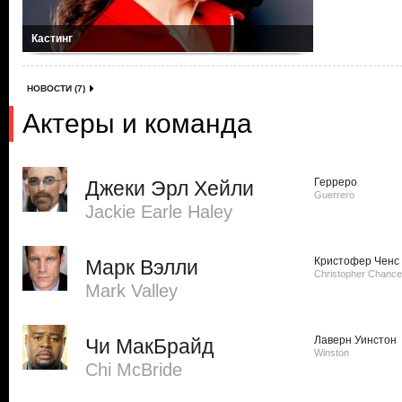
Кастинг
НОВОСТИ (7)
Актеры и команда
Герреро
Джеки Эрл Хейли
Guerrero
Jackie Earle Haley
Кристофер Ченс
Марк Вэлли
Christopher Chance
Mark Valley
Лаверн Уинстон
Чи МакБрайд
Winston
Chi McBride