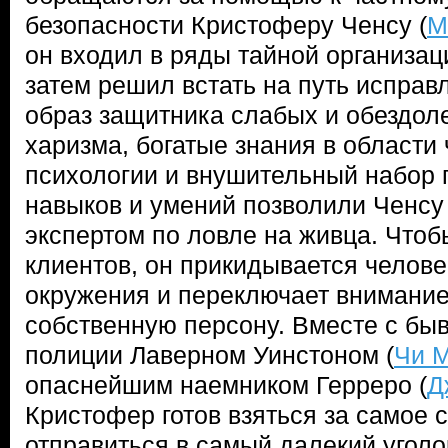
безопасности Кристоферу Ченсу (
М
он входил в ряды тайной организац
затем решил встать на путь исправ
образ защитника слабых и обездо
харизма, богатые знания в области
психологии и внушительный набор
навыков и умений позволили Ченсу
экспертом по ловле на живца. Чтоб
клиентов, он прикидывается челове
окружения и переключает внимание
собственную персону. Вместе с бы
полиции Лаверном Уинстоном (
Чи 
опаснейшим наемником Герреро (
Д
Кристофер готов взяться за самое 
отправиться в самый далекий уголо