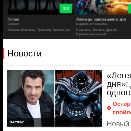
9.3
Готэм
Легенды завтрашнего дня
Gotham
Legends of Tomorrow
Боевик, Комиксы, Триллер, Криминал
Комиксы, Боевик, Драма,
Приключенческий
Новости
«Леге
дня»:
одног
Остор
спойл
Новый 
Кастинг