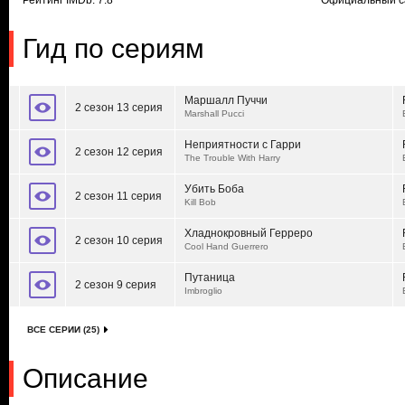
Рейтинг IMDb: 7.8
Официальный с
Гид по сериям
Маршалл Пуччи
2 сезон 13 серия
Marshall Pucci
Неприятности с Гарри
2 сезон 12 серия
The Trouble With Harry
Убить Боба
2 сезон 11 серия
Kill Bob
Хладнокровный Герреро
2 сезон 10 серия
Cool Hand Guerrero
Путаница
2 сезон 9 серия
Imbroglio
ВСЕ СЕРИИ (25)
Описание