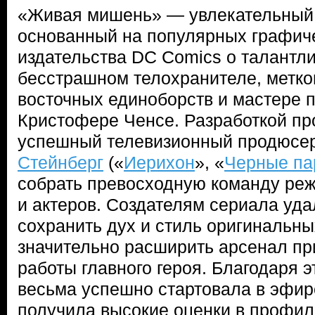
«Живая мишень» — увлекательный 
основанный на популярных графич
издательства DC Comics о талантли
бесстрашном телохранителе, метком
восточных единоборств и мастере
Кристофере Ченсе. Разработкой пр
успешный телевизионный продюсе
Стейнберг
(«
Иерихон
», «
Черные па
собрать превосходную команду реж
и актеров. Создателям сериала уда
сохранить дух и стиль оригинальны
значительно расширить арсенал пр
работы главного героя. Благодаря
весьма успешно стартовала в эфир
получила высокие оценки в профил