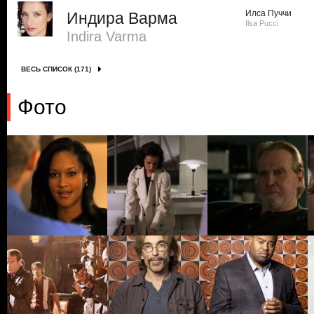
Илса Пуччи
Индира Варма
Ilsa Pucci
Indira Varma
ВЕСЬ СПИСОК (171)
Фото