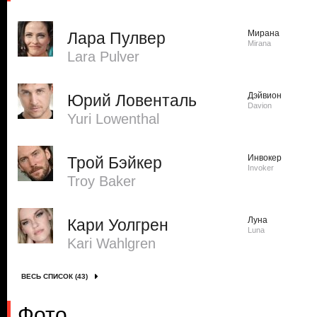
Мирана
Лара Пулвер
Mirana
Lara Pulver
Дэйвион
Юрий Ловенталь
Davion
Yuri Lowenthal
Инвокер
Трой Бэйкер
Invoker
Troy Baker
Луна
Кари Уолгрен
Luna
Kari Wahlgren
ВЕСЬ СПИСОК (43)
Фото