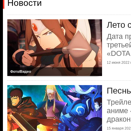
Новости
Лето 
Дата п
третье
«DOTA:
12 июня 2022 г
Фото/Видео
Песнь
Трейле
аниме 
дракон
15 января 2022