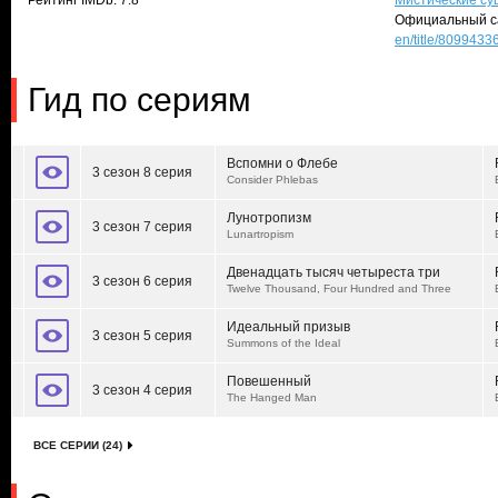
Рейтинг IMDb: 7.8
Мистические су
Официальный с
en/title/80994336
Гид по сериям
Вспомни о Флебе
3 сезон 8 серия
Consider Phlebas
Лунотропизм
3 сезон 7 серия
Lunartropism
Двенадцать тысяч четыреста три
3 сезон 6 серия
Twelve Thousand, Four Hundred and Three
Идеальный призыв
3 сезон 5 серия
Summons of the Ideal
Повешенный
3 сезон 4 серия
The Hanged Man
ВСЕ СЕРИИ (24)