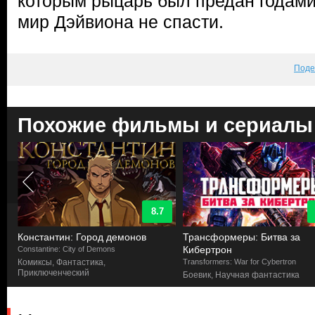
которым рыцарь был предан годами
мир Дэйвиона не спасти.
Поде
Похожие фильмы и сериалы
8.7
Константин: Город демонов
Трансформеры: Битва за
Кибертрон
Constantine: City of Demons
Комиксы, Фантастика,
Transformers: War for Cybertron
Приключенческий
Боевик, Научная фантастика