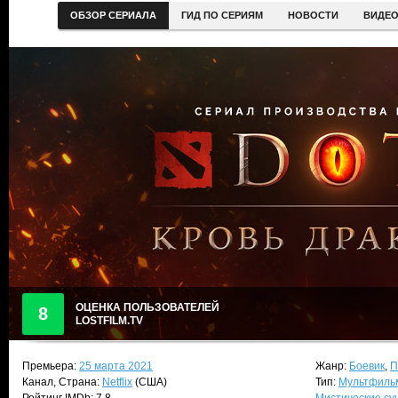
ОБЗОР СЕРИАЛА
ГИД ПО СЕРИЯМ
НОВОСТИ
ВИДЕ
ОЦЕНКА ПОЛЬЗОВАТЕЛЕЙ
8
LOSTFILM.TV
Премьера:
25 марта 2021
Жанр:
Боевик
,
П
Канал, Страна:
Netflix
(США)
Тип:
Мультфиль