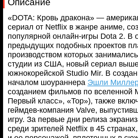
Описание
«DOTA: Кровь дракона» — америка
сериал от Netflix в жанре аниме, с
популярной онлайн-игры Dota 2. В 
предыдущих подобных проектов п
производством которых занималис
студии из США, новый сериал выше
южнокорейской Studio Mir. В созда
началом шоураннера
Эшли Милле
созданием фильмов по вселенной M
Первый класс», «Тор»), также вклю
геймдев-компания Valve, выпустив
игру. За первые дни релиза экрани
среди зрителей Netflix в 45 странах
и ее персонажей, вплетенных в сю