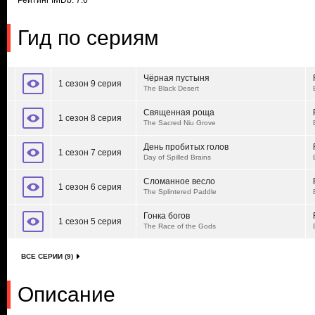
Рейтинг IMDb: 7.6
Гид по сериям
Чёрная пустыня
1 сезон 9 серия
The Black Desert
Священная роща
1 сезон 8 серия
The Sacred Niu Grove
День пробитых голов
1 сезон 7 серия
Day of Spilled Brains
Сломанное весло
1 сезон 6 серия
The Splintered Paddle
Гонка богов
1 сезон 5 серия
The Race of the Gods
ВСЕ СЕРИИ (9)
Описание