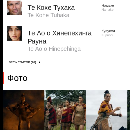
Намаке
Те Кохе Тухака
Namake
Te Kohe Tuhaka
Купуохи
Те Ао о Хинепехинга
Kupuohi
Рауна
Te Ao o Hinepehinga
ВЕСЬ СПИСОК (70)
Фото