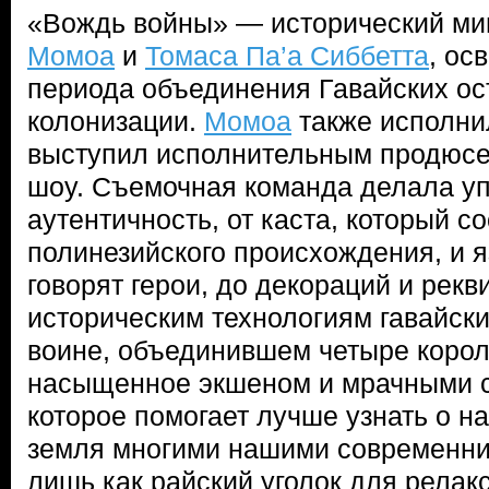
«Вождь войны» — исторический м
Момоа
и
Томаса Па’а Сиббетта
, ос
периода объединения Гавайских ос
колонизации.
Момоа
также исполни
выступил исполнительным продюсе
шоу. Съемочная команда делала у
аутентичность, от каста, который с
полинезийского происхождения, и я
говорят герои, до декораций и рекв
историческим технологиям гавайск
воине, объединившем четыре корол
насыщенное экшеном и мрачными с
которое помогает лучше узнать о н
земля многими нашими современни
лишь как райский уголок для релакс