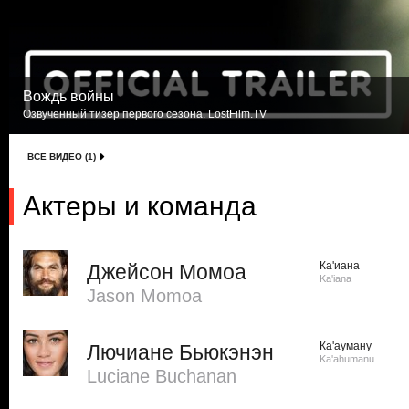
Вождь войны
Озвученный тизер первого сезона. LostFilm.TV
ВСЕ ВИДЕО (1)
Актеры и команда
Ка'иана
Джейсон Момоа
Ka'iana
Jason Momoa
Ка'ауману
Лючиане Бьюкэнэн
Ka'ahumanu
Luciane Buchanan