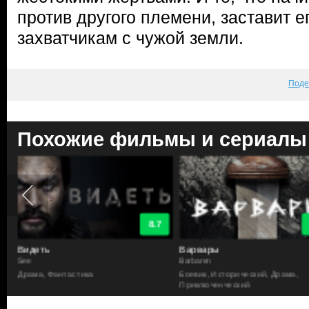
против другого племени, заставит е
захватчикам с чужой земли.
Поде
Похожие фильмы и сериалы
8.7
Видеть
Варвары
See
Barbaren
Драма, Фантастика
Боевик, Исторический, Драма,
Приключенческий