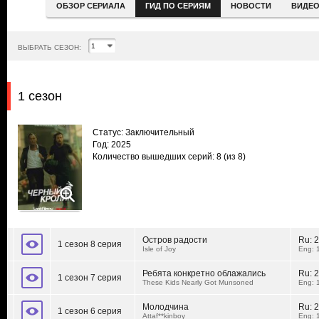
ОБЗОР СЕРИАЛА
ГИД ПО СЕРИЯМ
НОВОСТИ
ВИДЕ
ВЫБРАТЬ СЕЗОН:
1 сезон
Статус: Заключительный
Год: 2025
Количество вышедших серий: 8
(из 8)
Остров радости
Ru:
2
1 сезон 8 серия
Isle of Joy
Eng: 
Ребята конкретно облажались
Ru:
2
1 сезон 7 серия
These Kids Nearly Got Munsoned
Eng: 
Молодчина
Ru:
2
1 сезон 6 серия
Attaf**kinboy
Eng: 