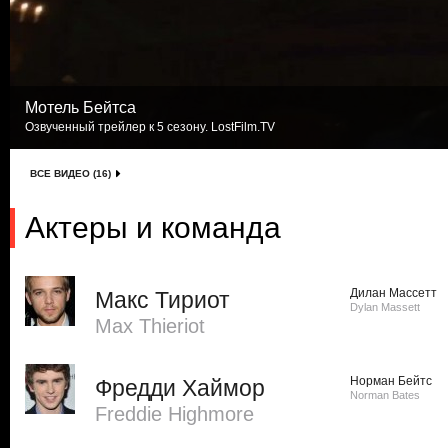
Мотель Бейтса
Озвученный трейлер к 5 сезону. LostFilm.TV
ВСЕ ВИДЕО (16)
Актеры и команда
Дилан Массетт
Макс Тириот
Dylan Massett
Max Thieriot
Норман Бейтс
Фредди Хаймор
Norman Bates
Freddie Highmore