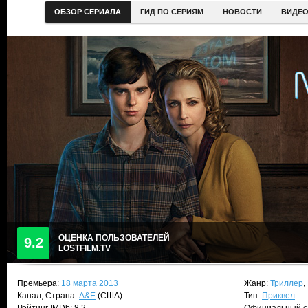
ОБЗОР СЕРИАЛА
ГИД ПО СЕРИЯМ
НОВОСТИ
ВИДЕ
ОЦЕНКА ПОЛЬЗОВАТЕЛЕЙ
9.2
LOSTFILM.TV
Премьера:
18 марта 2013
Жанр:
Триллер
,
Канал, Страна:
A&E
(США)
Тип:
Приквел