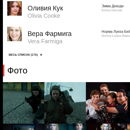
Эмма Декоди
Оливия Кук
Emma Decody
Olivia Cooke
Норма Луиза Бе
Вера Фармига
Norma Louise Bate
Vera Farmiga
ВЕСЬ СПИСОК (176)
Фото