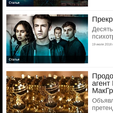
Статья
Прекр
Десять
психот
19 июля 2018 г
Статья
Продо
агент
МакГр
Объяв
претен