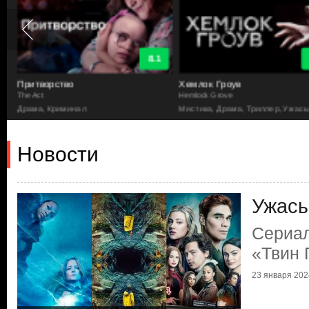
8.1
Притворство
Хемлок Гроув
The Act
Hemlock Grove
Драма, Криминал
Мистика, Драма, Триллер, Ужас
Новости
Ужасы
Сериа
«Твин 
23 января 2024