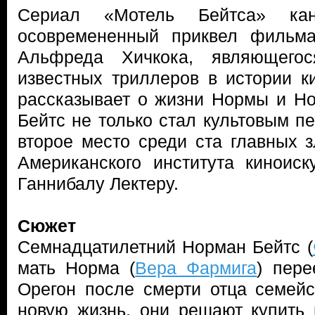
Сериал «Мотель Бейтса» к
осовремененный приквел фильма
Альфреда Хичкока, являющего
известных триллеров в истории к
рассказывает о жизни Нормы и Н
Бейтс не только стал культовым п
второе место среди ста главных з
Американского института киноиск
Ганнибалу Лектеру.
Сюжет
Семнадцатилетний Норман Бейтс (
мать Норма (
Вера Фармига
) пер
Орегон после смерти отца семейс
новую жизнь, они решают купить