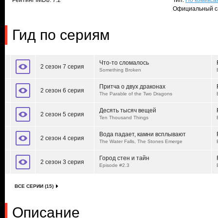
Рейтинг IMDb: 7.2
Тип:
По комикса
Официальный с
Гид по сериям
Что-то сломалось
2 сезон 7 серия
Something Broken
Притча о двух драконах
2 сезон 6 серия
The Parable of the Two Dragons
Десять тысяч вещей
2 сезон 5 серия
Ten Thousand Things
Вода падает, камни всплывают
2 сезон 4 серия
The Water Falls, The Stones Emerge
Город стен и тайн
2 сезон 3 серия
Episode #2.3
ВСЕ СЕРИИ (15)
Описание