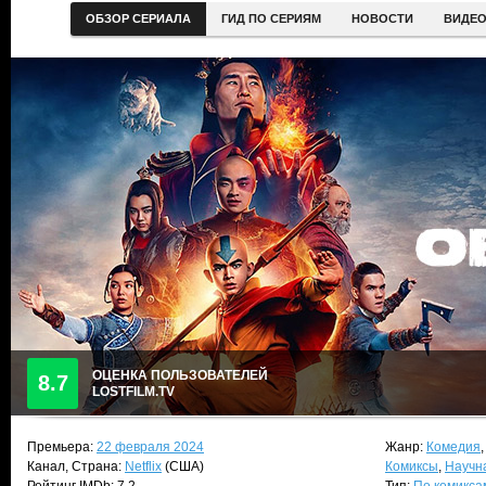
ОБЗОР СЕРИАЛА
ГИД ПО СЕРИЯМ
НОВОСТИ
ВИДЕ
ОЦЕНКА ПОЛЬЗОВАТЕЛЕЙ
8.7
LOSTFILM.TV
Премьера:
22 февраля 2024
Жанр:
Комедия
Канал, Страна:
Netflix
(США)
Комиксы
,
Научн