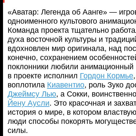
«Аватар: Легенда об Аанге» — игров
одноименного культового анимацио
Команда проекта тщательно работ
духа восточной культуры и традици
вдохновлен мир оригинала, над пос
конечно, сохранением особенностей
поклонники любили анимационный 
в проекте исполнил
Гордон Кормье
воплотила
Киавентио
, роль Зуко д
Джеймсу Лью
, а Сокки, воинственн
Йену Аусли
. Это красочная и захв
история о мире, в котором властвую
люди способы покорять могуществ
силы.