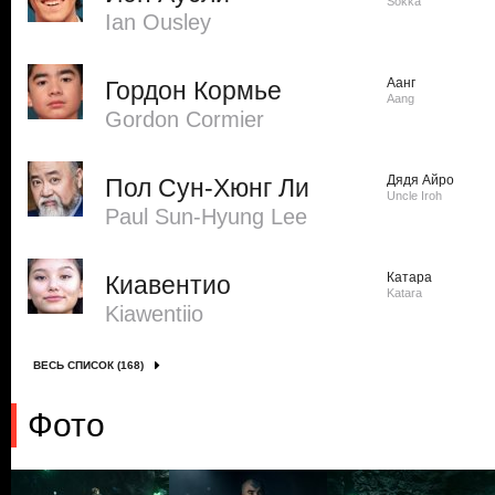
Sokka
Ian Ousley
Аанг
Гордон Кормье
Aang
Gordon Cormier
Дядя Айро
Пол Сун-Хюнг Ли
Uncle Iroh
Paul Sun-Hyung Lee
Катара
Киавентио
Katara
Kiawentiio
ВЕСЬ СПИСОК (168)
Фото