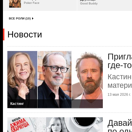
Poker Face
Good Buddy
ВСЕ РОЛИ (10)
Новости
Пригл
где-т
Кастин
матер
13 мая 2026 г.
Кастинг
Давай
по од