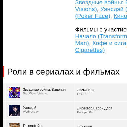
Звездные войны: В
Visions)
,
Уэнсдэй 
(Poker Face)
,
Кино
Фильмы с участи
Начало (Transform
Man)
,
Кофе и сига
Cigarettes)
Роли в сериалах и фильмах
Звездные войны: Видения
Лисьи Уши
Star Wars: Visions
Fox-Ear
Уэнсдэй
Директор Барри Дорт
Wednesday
Principal Dort
Покерфейс
Дружище