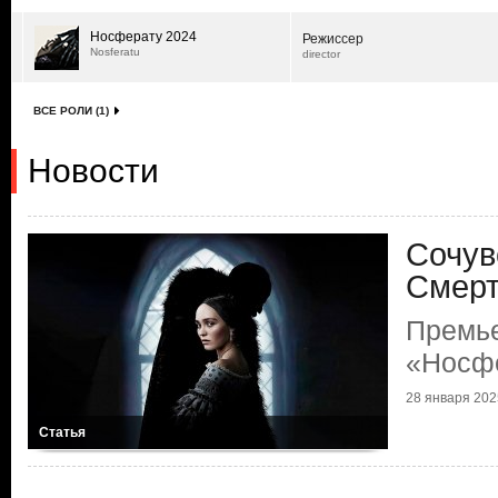
Носферату 2024
Режиссер
Nosferatu
director
ВСЕ РОЛИ (1)
Новости
Сочув
Смер
Премь
«Носф
28 января 2025
Статья