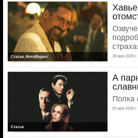
Хавье
отомс
Озвуче
подроб
страха
26 мая 2026 г.
Статья, Фото/Видео
А пар
славн
Полка 
01 мая 2026 г.
Статья