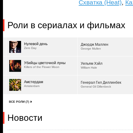
Схватка (Heat)
,
Ка
Роли в сериалах и фильмах
Нулевой день
Джордж Маллен
Zero Day
George Mullen
Убийцы цветочной луны
Уильям Хэйл
Killers of the Flower Moon
William Hale
Амстердам
Генерал Гил Диллинбек
Amsterdam
General Gil Dillenbeck
ВСЕ РОЛИ (7)
Новости