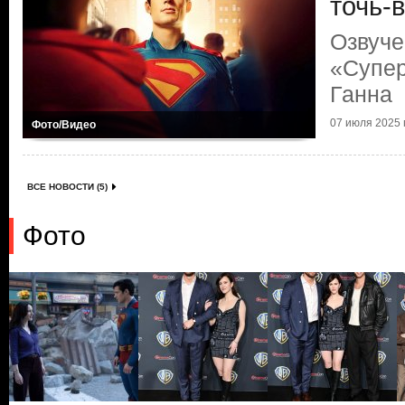
точь-в
Озвуче
«Супе
Ганна
07 июля 2025 г
Фото/Видео
ВСЕ НОВОСТИ (5)
Фото