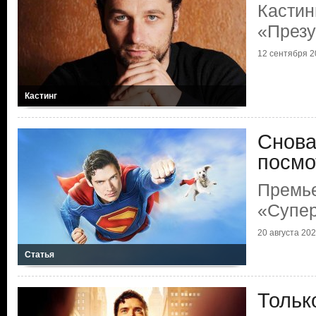
Кастин
«Презу
12 сентября 20
Кастинг
Снова
посмо
Премь
«Супе
20 августа 2025
Статья
Тольк