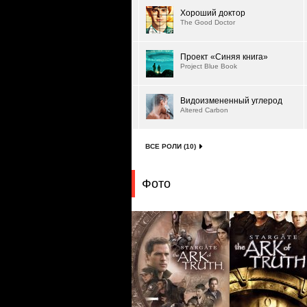
Хороший доктор
The Good Doctor
Проект «Синяя книга»
Project Blue Book
Видоизмененный углерод
Altered Carbon
ВСЕ РОЛИ (10)
Фото