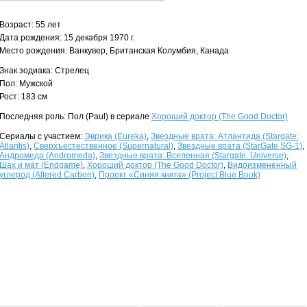
Возраст: 55 лет
Дата рождения: 15 декабря 1970 г.
Место рождения: Ванкувер, Британская Колумбия, Канада
Знак зодиака: Стрелец
Пол: Мужской
Рост: 183 см
Последняя роль: Пол (Paul) в сериале
Хороший доктор (The Good Doctor)
Сериалы с участием:
Эврика (Eureka)
,
Звездные врата: Атлантида (Stargate:
Atlantis)
,
Сверхъестественное (Supernatural)
,
Звездные врата (StarGate SG-1)
,
Андромеда (Andromeda)
,
Звездные врата: Вселенная (Stargate: Universe)
,
Шах и мат (Endgame)
,
Хороший доктор (The Good Doctor)
,
Видоизмененный
углерод (Altered Carbon)
,
Проект «Синяя книга» (Project Blue Book)