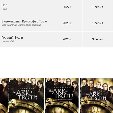
Пол
2022 г.
1 серия
Paul
Вице-маршал Кристофер Томас
2020 г.
1 серия
Vice Marshall Christopher Thomas
Гораций Эксли
2020 г.
3 серии
Horace Axley