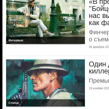
«В пр
''Бойц
нас в
как ф
Финчер
о съем
Интервью
26 декабря 202
Один 
килле
Премь
19 ноября 2023
Статья