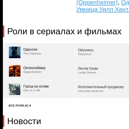
(Oppenheimer)
,
Од
Умница Уилл Ханти
Роли в сериалах и фильмах
Одиссея
Odysseus
The Odyssey
Odysseus
Оппенгеймер
Лесли Гровс
Oppenheimer
Leslie Groves
Город на холме
Исполнительный продюсер
City on a Hill
executive producer
ВСЕ РОЛИ (5)
Новости