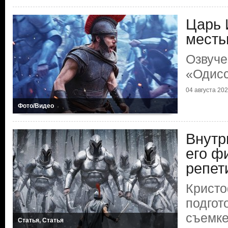
Царь 
мест
Озвуче
«Одис
04 августа 2026
Фото/Видео
Внутр
его ф
репет
Кристо
подгот
съемке
Статья, Статья