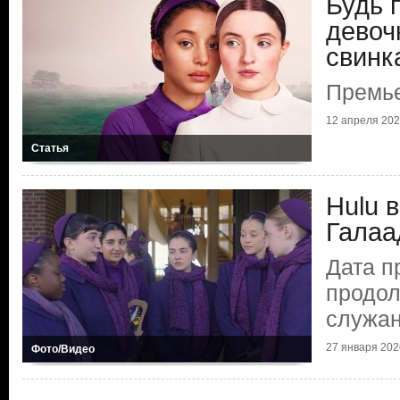
Будь 
девоч
свинк
Премье
12 апреля 2026
Статья
Hulu 
Галаа
Дата п
продол
служа
27 января 2026
Фото/Видео