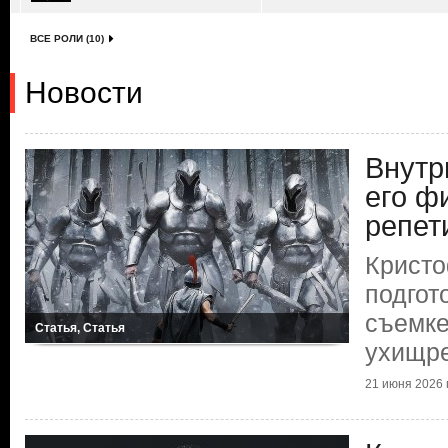
ВСЕ РОЛИ (10)
Новости
Внутр
его ф
репет
Кристо
подгот
съемке
Статья, Статья
ухищр
21 июня 2026 г