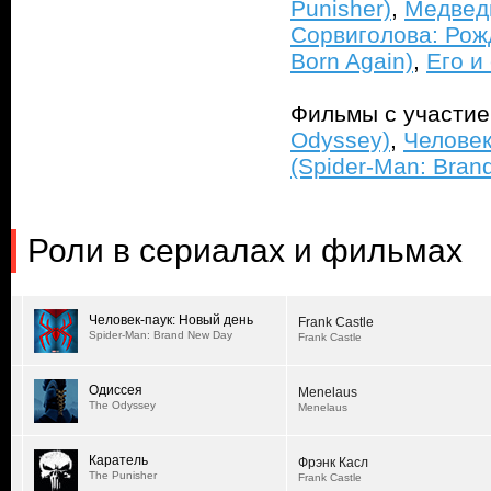
Punisher)
,
Медведь
Сорвиголова: Рожд
Born Again)
,
Его и 
Фильмы с участи
Odyssey)
,
Человек
(Spider-Man: Bran
Роли в сериалах и фильмах
Человек-паук: Новый день
Frank Castle
Spider-Man: Brand New Day
Frank Castle
Одиссея
Menelaus
The Odyssey
Menelaus
Каратель
Фрэнк Касл
The Punisher
Frank Castle