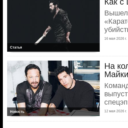
Как с
Вышел
«Карат
убийст
16 мая 2026 г.
Статья
На ко
Майк
Коман
выпуст
спецэп
12 мая 2026 г.
Новость