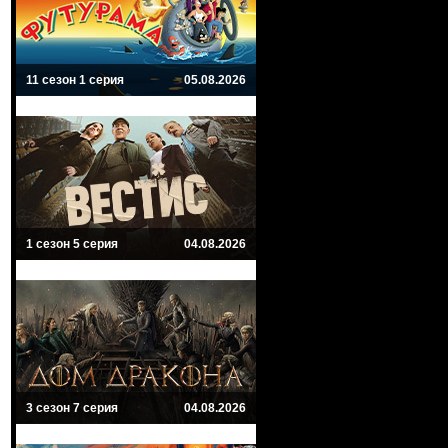
11 сезон 1 серия
05.08.2026
1 сезон 5 серия
04.08.2026
3 сезон 7 серия
04.08.2026