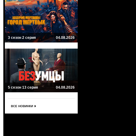
3 сезон 2 серия
04.08.2026
5 сезон 13 серия
04.08.2026
ВСЕ НОВИНКИ