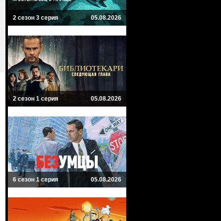
2 сезон 3 серия
05.08.2026
2 сезон 1 серия
05.08.2026
6 сезон 1 серия
05.08.2026