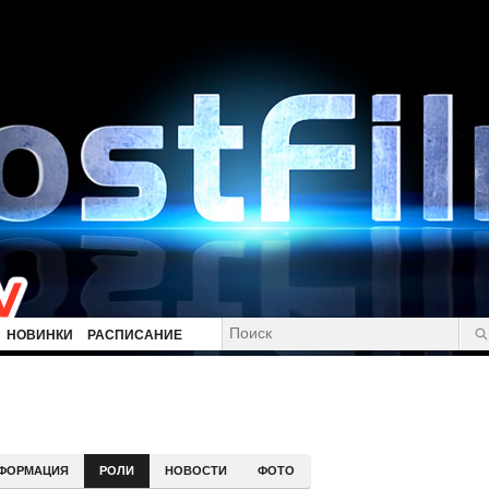
НОВИНКИ
РАСПИСАНИЕ
ФОРМАЦИЯ
РОЛИ
НОВОСТИ
ФОТО