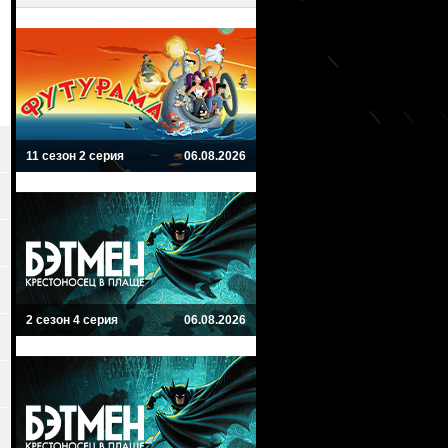
11 сезон 2 серия
06.08.2026
2 сезон 4 серия
06.08.2026