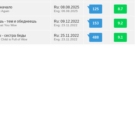
 начало
Ru: 08.08.2025
125
8.7
 Again
Eng: 06.08.2025
шь - тем и обеднеешь
Ru: 09.12.2022
153
9.2
at You Woe
Eng: 23.11.2022
 - сестра беды
Ru: 25.11.2022
488
9.1
Child is Full of Woe
Eng: 23.11.2022