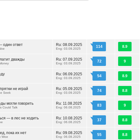
— один ответ
Ru: 08.09.2025
114
8.9
Woe
Eng: 03.09.2025
латит дважды
Ru: 07.09.2025
72
9
Money
Eng: 03.09.2025
еду
Ru: 06.09.2025
54
8.9
Eng: 03.09.2025
прятки не играй
Ru: 05.09.2025
74
8.8
oe Seek
Eng: 03.09.2025
еды могли говорить
Ru: 11.08.2025
83
9
s Could Talk
Eng: 06.08.2025
ся — в лес не ходить
Ru: 10.08.2025
37
8.8
oe
Eng: 06.08.2025
ед, пока их нет
Ru: 09.08.2025
55
8.8
ou Woe
Eng: 06.08.2025