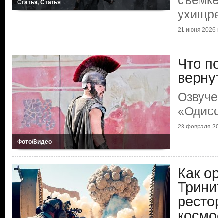
съемке
Статья, Статья
ухищр
21 июня 2026 г
Что п
верну
Озвуче
«Одис
28 февраля 20
Фото/Видео
Как о
Трини
ресто
космо