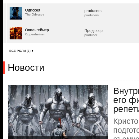
Одиссея
producers
The Odyssey
producers
Оппенгеймер
Продюсер
Oppenheimer
producer
ВСЕ РОЛИ (2)
Новости
Внутр
его ф
репет
Кристо
подгот