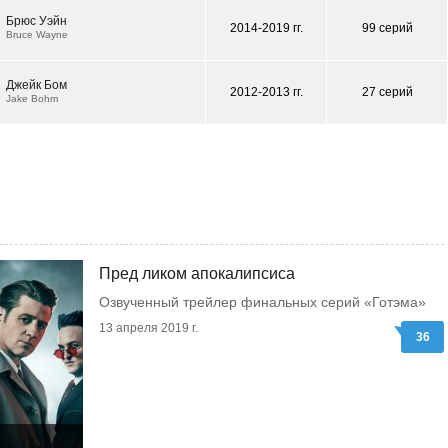
Брюс Уэйн
2014-2019 гг.
99 серий
Bruce Wayne
Джейк Бом
2012-2013 гг.
27 серий
Jake Bohm
Пред ликом апокалипсиса
Озвученный трейлер финальных серий «Готэма»
13 апреля 2019 г.
36