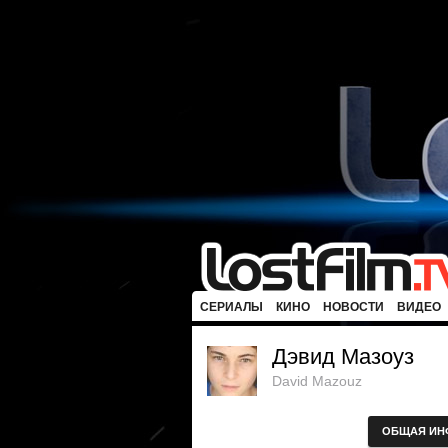
СЕРИАЛЫ
КИНО
НОВОСТИ
ВИДЕО
Дэвид Мазоуз
David Mazouz
ОБЩАЯ ИН