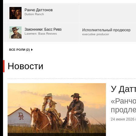
Ранчо Даттонов
Dutton Ranch
Законники: Басс Ривз
Исполнительный продюсер
Lawmen: Bass Reeves
executive producer
ВСЕ РОЛИ (2)
Новости
У Дат
«Ранчо
продл
24 июня 2026 г