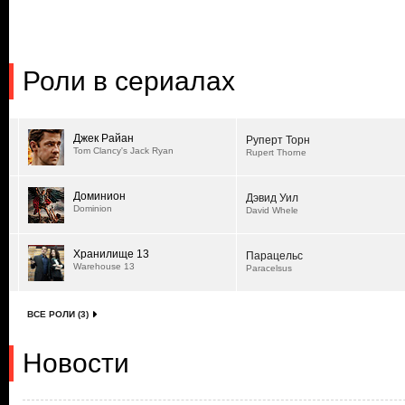
Роли в сериалах
Джек Райан
Руперт Торн
Tom Clancy's Jack Ryan
Rupert Thorne
Доминион
Дэвид Уил
Dominion
David Whele
Хранилище 13
Парацельс
Warehouse 13
Paracelsus
ВСЕ РОЛИ (3)
Новости