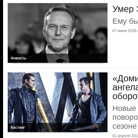
Умер 
Ему бы
07 июня 2026 г
Новость
«Доми
ангел
оборо
Новые 
поворо
сезоне
Кастинг
01 апреля 2015