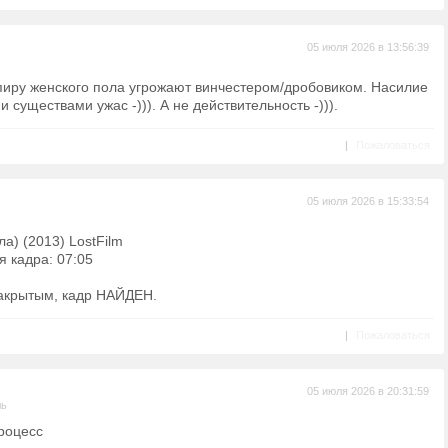
05 июля 2026 в 13:56:39
пиру женского пола угрожают винчестером/дробовиком. Насилие
существами ужас -))). А не действительность -))).
|
Пожаловаться
05 июля 2026 в 15:33:54
а) (2013) LostFilm
я кадра: 07:05
акрытым, кадр НАЙДЕН.
|
Пожаловаться
05 июля 2026 в 20:31:59
ль
роцесс