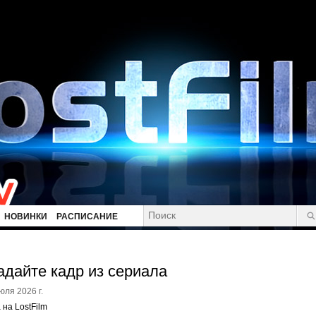
НОВИНКИ
РАСПИСАНИЕ
адайте кадр из сериала
юля 2026 г.
 на LostFilm