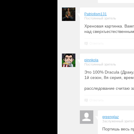
Patriotism131
Постоянный зритель
Хреновая картинка. Вам
над сверхъестественными 
Ответить
pinnkola
Постоянный зритель
Это 100% Dracula (Дракул
1й сезон, 8я серия, врем
расследование считаю з
Ответить
greenglaz
Заслуженный зрите
Портишь весь п