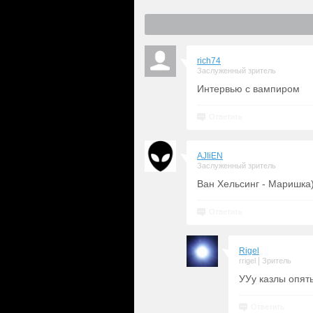
rich74
Заслуженный зритель
Интервью с вампиром
Ответить
AJIiEN
Заслуженный зритель
Ван Хельсинг - Маришка)
Ответить
Rigel
|
rrigel
Зритель
УУу казлы опят
Ответить