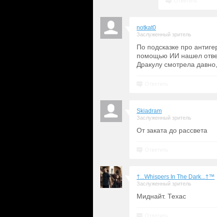
Ответить
notkat0
Заслуженный зритель
По подсказке про антигер
помощью ИИ нашел отве
Дракулу смотрела давно
Ответить
Skiadram
Заслуженный зритель
От заката до рассвета
Ответить
†...Whispers In The Dark...†™
Заслуженный зритель
Миднайт. Техас
Ответить