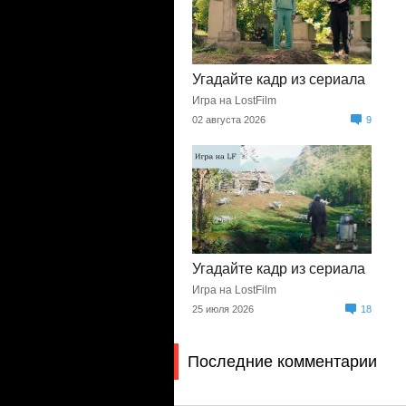
Угадайте кадр из сериала
Игра на LostFilm
02 августа 2026
9
Угадайте кадр из сериала
Игра на LostFilm
25 июля 2026
18
Последние комментарии