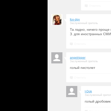
Ответить
fox-dgv
Заслуженный зритель
Та ладно, ничего проще
З. для иностранных СМИ
Ответить
angelripper
Заслуженный зритель
голый пистолет
Ответить
I-Dok
Заслуженный зрите
голый дробовик 