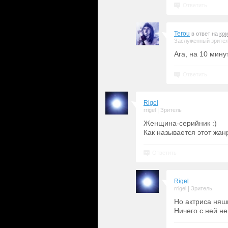
Ответить
Terou
в ответ на
ко
Заслуженный зрите
Ага, на 10 мину
Ответить
Rigel
|
rrigel
Зритель
Женщина-серийник :)
Как называется этот жа
Ответить
Rigel
|
rrigel
Зритель
Но актриса няш
Ничего с ней н