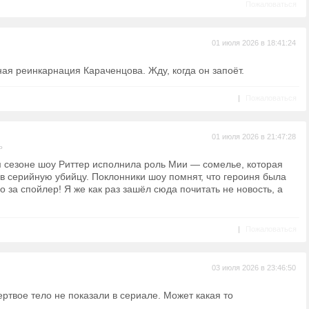
Пожаловаться
01 июля 2026 в 18:41:24
ная реинкарнация Караченцова. Жду, когда он запоёт.
|
Пожаловаться
01 июля 2026 в 21:47:28
ь
м сезоне шоу Риттер исполнила роль Мии — сомелье, которая
в серийную убийцу. Поклонники шоу помнят, что героиня была
о за спойлер! Я же как раз зашёл сюда почитать не новость, а
|
Пожаловаться
03 июля 2026 в 23:46:50
ртвое тело не показали в сериале. Может какая то