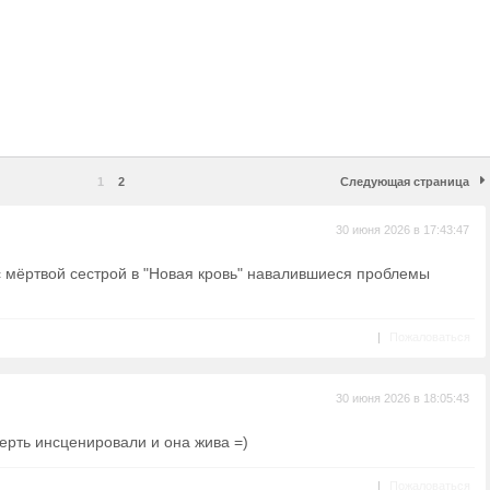
1
2
Следующая страница
30 июня 2026 в 17:43:47
 с мёртвой сестрой в "Новая кровь" навалившиеся проблемы
|
Пожаловаться
30 июня 2026 в 18:05:43
мерть инсценировали и она жива =)
|
Пожаловаться