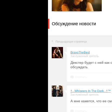
Обсуждение новости
Предыдущая страница
BravoTheBest
Заслуженный зритель
Декстер будет с ней как
обсуждать.
Ответить
†...Whispers In The Dark...†™
Заслуженный зритель
А мне кажется, что ее с
Ответить