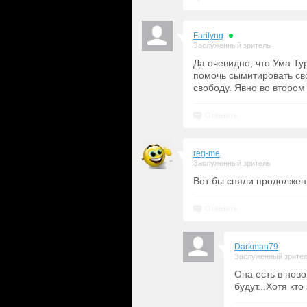
Farilyng
Заслуженный зритель
Да очевидно, что Ума Ту
помочь сымитировать св
свободу. Явно во втором
Ответить
reg-me
Заслуженный зритель
Вот бы сняли продолжен
Ответить
Darkman79
Заслуженный зрите
Она есть в нов
будут...Хотя кто