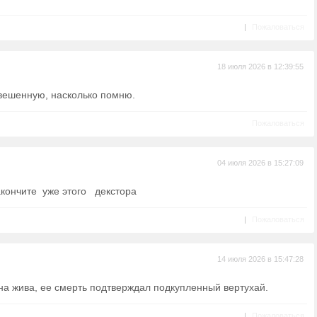
|
Пожаловаться
18 июля 2026 в 12:39:55
вешенную, насколько помню.
Пожаловаться
04 июля 2026 в 15:27:09
акончите уже этого декстора
|
Пожаловаться
14 июля 2026 в 15:47:28
на жива, ее смерть подтверждал подкупленный вертухай.
|
Пожаловаться