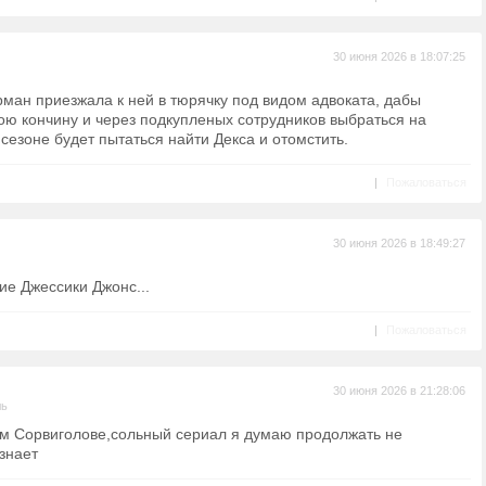
30 июня 2026 в 18:07:25
рман приезжала к ней в тюрячку под видом адвоката, дабы
ою кончину и через подкупленых сотрудников выбраться на
 сезоне будет пытаться найти Декса и отомстить.
|
Пожаловаться
30 июня 2026 в 18:49:27
ие Джессики Джонс...
|
Пожаловаться
30 июня 2026 в 21:28:06
ль
ом Сорвиголове,сольный сериал я думаю продолжать не
 знает