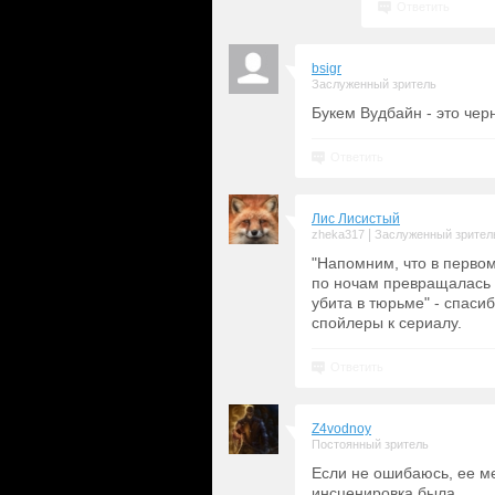
Ответить
bsigr
Заслуженный зритель
Букем Вудбайн - это чер
Ответить
Лис Лисистый
|
zheka317
Заслуженный зрител
"Напомним, что в перво
по ночам превращалась 
убита в тюрьме" - спасиб
спойлеры к сериалу.
Ответить
Z4vodnoy
Постоянный зритель
Если не ошибаюсь, ее ме
инсценировка была