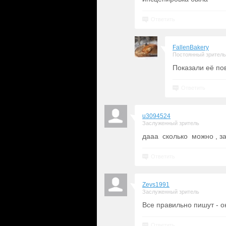
Ответить
FallenBakery
Постоянный зритель
Показали её по
Ответить
u3094524
Заслуженный зритель
дааа сколько можно , з
Ответить
Zevs1991
Заслуженный зритель
Все правильно пишут - о
Ответить