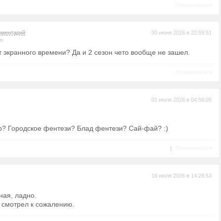
Пожаловаться
мментарий
30 июня 2026 в 22:59:51
ль
т экранного времени? Да и 2 сезон чето вообще не зашел.
Пожаловаться
01 июля 2026 в 04:56:05
нр? Городское фентези? Блад фентези? Сай-фай? :)
|
Пожаловаться
18 июля 2026 в 14:26:53
ная, ладно.
е смотрел к сожалению.