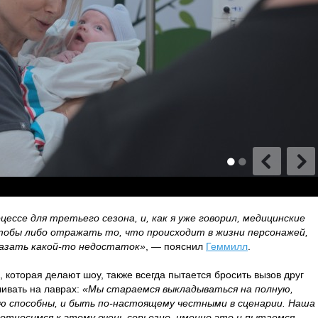
ессе для третьего сезона, и, как я уже говорил, медицинские
тобы либо отражать то, что происходит в жизни персонажей,
казать какой-то недостаток»
, — пояснил
Геммилл
.
 которая делают шоу, также всегда пытается бросить вызов друг
чивать на лаврах:
«Мы стараемся выкладываться на полную,
ю способны, и быть по-настоящему честными в сценарии. Наша
 относимся к этому очень серьезно, именно это и пытаемся