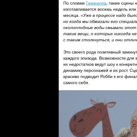
По словам
Геммилла
, такие сцены 
изготавливается восемь недель или
месяца.
«Уже в процессе надо был
но когда мы обмазали его специа
околоплодные воды смывали этот 
такие вещи, о которых никогда н
с таким столкнуться, и они отлич
Это своего рода позитивный замкнут
каждого эпизода. Возможности для 
их недостатков ведут шоу к конкре
динамику персонажей и их рост. Сце
красиво подводит Робби к его фина
самого себя.