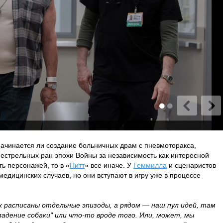
начинается ли создание больничных драм с пневмоторакса,
нестрельных ран эпохи Войны за независимость как интересной
ь персонажей, то в «
Питт
» все иначе. У
Геммилла
и сценаристов
медицинских случаев, но они вступают в игру уже в процессе
х расписаны отдельные эпизоды, а рядом — наш пул идей, там
адение собаки" или что-то вроде того. Или, может, мы