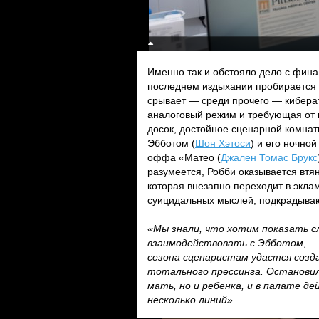
Именно так и обстояло дело с фина
последнем издыхании пробирается 
срывает — среди прочего — кибера
аналоговый режим и требующая от п
досок, достойное сценарной комнат
Эбботом (
Шон Хэтоси
) и его ночной
оффа «Матео (
Джален Томас Брукс
разумеется, Робби оказывается вт
которая внезапно переходит в экла
суицидальных мыслей, подкрадываю
«Мы знали, что хотим показать сл
взаимодействовать с Эбботом
, —
сезона сценаристам удастся созд
тотального прессинга. Остановил
мать, но и ребенка, и в палате д
несколько линий»
.