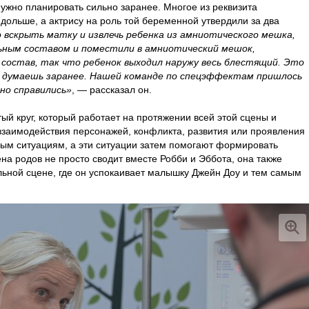
нужно планировать сильно заранее. Многое из реквизита
 дольше, а актрису на роль той беременной утвердили за два
о вскрыть матку и извлечь ребенка из амниотического мешка,
льным составом и поместили в амниотический мешок,
состав, так что ребенок выходил наружу весь блестящий. Это
е думаешь заранее. Нашей команде по спецэффектам пришлось
но справились»
, — рассказал он.
ый круг, который работает на протяжении всей этой сцены и
взаимодействия персонажей, конфликта, развития или проявления
тным ситуациям, а эти ситуации затем помогают формировать
на родов не просто сводит вместе Робби и Эббота, она также
льной сцене, где он успокаивает малышку Джейн Доу и тем самым