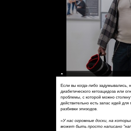
Если вы когда-либо задумывались, 
диабетического кетоацидоза или ог
проблемы, с которой можно столкнут
действительно есть запас идей для 
разбивки эпизодов.
«У нас огромные доски, на которы
может быть просто написано "нап