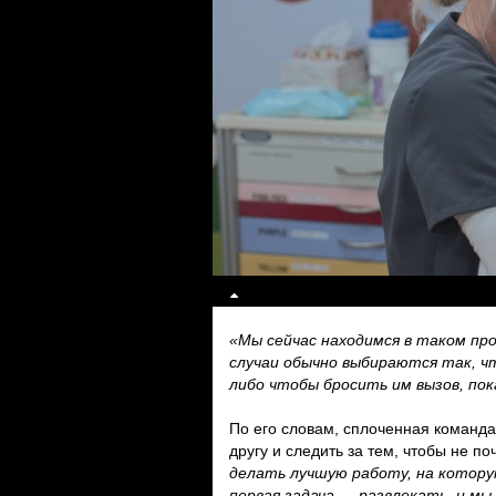
«Мы сейчас находимся в таком проц
случаи обычно выбираются так, ч
либо чтобы бросить им вызов, по
По его словам, сплоченная команда,
другу и следить за тем, чтобы не по
делать лучшую работу, на котору
первая задача — развлекать, и мы