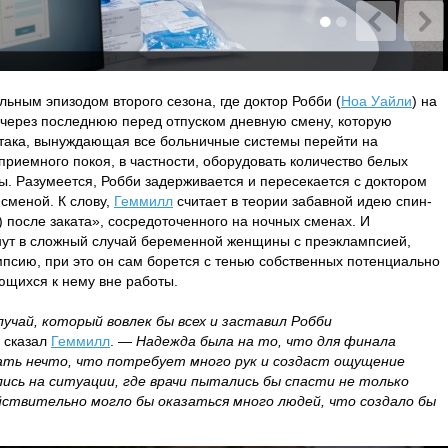
льным эпизодом второго сезона, где доктор Робби (
Ноа Уайли
) на
через последнюю перед отпуском дневную смену, которую
така, вынуждающая все больничные системы перейти на
риемного покоя, в частности, оборудовать количество белых
ы. Разумеется, Робби задерживается и пересекается с доктором
 сменой. К слову,
Геммилл
считает в теории забавной идею спин-
) после заката», сосредоточенного на ночных сменах. И
янут в сложный случай беременной женщины с преэклампсией,
мпсию, при это он сам борется с тенью собственных потенциально
щихся к нему вне работы.
учай, который вовлек бы всех и заставил Робби
 сказал
Геммилл
. —
Надежда была на то, что для финала
ать нечто, что потребует много рук и создаст ощущение
ись на ситуации, где врачи пытались бы спасти не только
ействительно могло бы оказаться много людей, что создало бы