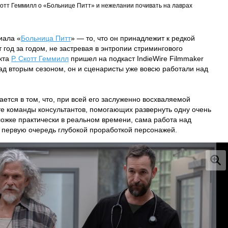
котт Геммилл о «Больнице Питт» и нежелании почивать на лаврах
иала «
Больница Питт
» — то, что он принадлежит к редкой
 год за годом, не застревая в энтропии стримингового
екта
Р. Скотт Геммилл
пришел на подкаст IndieWire Filmmaker
 над вторым сезоном, он и сценаристы уже вовсю работали над
ется в том, что, при всей его заслуженно восхваляемой
е команды консультантов, помогающих развернуть одну очень
ложке практически в реальном времени, сама работа над
 первую очередь глубокой проработкой персонажей.