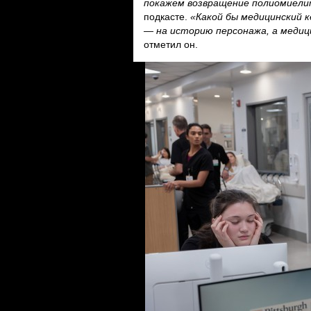
покажем возвращение полиомиелит
подкасте.
«Какой бы медицинский к
— на историю персонажа, а меди
отметил он.