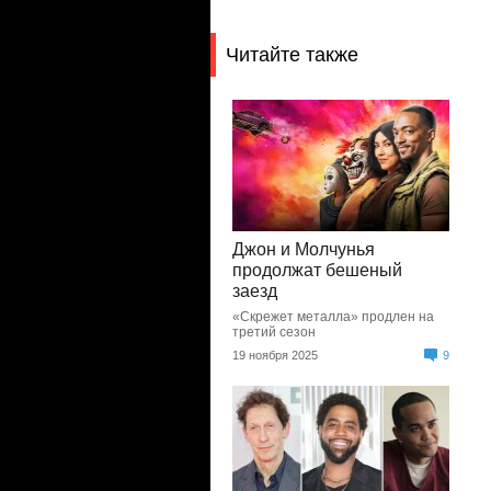
Читайте также
Джон и Молчунья
продолжат бешеный
заезд
«Скрежет металла» продлен на
третий сезон
19 ноября 2025
9