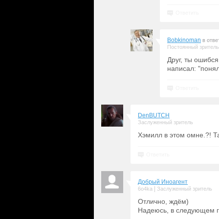
Ответить
Bobkinoman
в отве
Постоянный зритель
Друг, ты ошибся
написал: "понял
Ответить
DenBUTCH
Заслуженный зритель
Хэмилл в этом омне.?! 
Ответить
Добрый Иноагент
|
6o4ka
Заслуженный зритель
Отлично, ждём)
Надеюсь, в следующем го