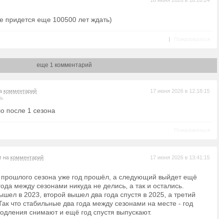
16 июня 2026 в 18:26:24
не придется еще 100500 лет ждать)
|
Пожаловаться
еще 1 комментарий
на
комментарий
17 июня 2026 в 12:18:15
ль
ло после 1 сезона
Пожаловаться
т на
комментарий
17 июня 2026 в 13:41:15
 прошлого сезона уже год прошёл, а следующий выйдет ещё
 года между сезонами никуда не делись, а так и остались.
шел в 2023, второй вышел два года спустя в 2025, а третий
Так что стабильные два года между сезонами на месте - год
родления снимают и ещё год спустя выпускают.