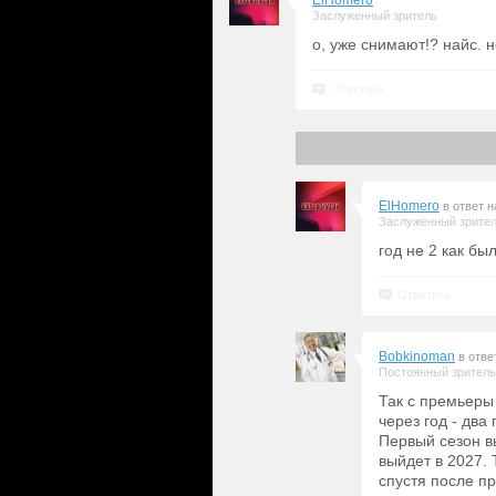
ElHomero
Заслуженный зритель
о, уже снимают!? найс. 
Ответить
ElHomero
в ответ 
Заслуженный зрите
год не 2 как бы
Ответить
Bobkinoman
в отве
Постоянный зритель
Так с премьеры
через год - два
Первый сезон вы
выйдет в 2027. 
спустя после п