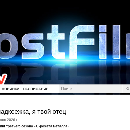
НОВИНКИ
РАСПИСАНИЕ
адкоежка, я твой отец
юня 2026 г.
инг третьего сезона «Скрежета металла»