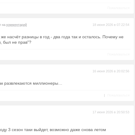
Пожаловаться
т на
комментарий
18 июня 2026 в 07:22:54
 же насчёт разницы в год - два года так и осталось. Почему не
, был не прав"?
Пожаловаться
16 июня 2026 в 20:02:56
Так развлекаются миллионеры…
|
Пожаловаться
17 июня 2026 в 20:50:53
ду 3 сезон таки выйдет, возможно даже снова летом