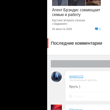
Агент Брэндис совмещает
семью и работу
Кастинг второго сезона
«Задания»
04 августа 2026
0
Последние комментарии
dmit20122
Заслуженный зритель
Круть )
Ответить