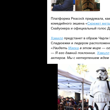
Платформа Peacock придумала, как
комедийного экшена «
Скрежет мета
Скайуокера и официальный голос 
Хэмилл
предстанет в образе Чарли К
Сладкоежки и лидером расположенн
«Увидеть
Марка
в этом мире — ог
—
Я его давний поклонник.
Хэмилл
актеров. Мы с нетерпением ждем е