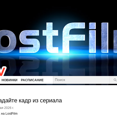
НОВИНКИ
РАСПИСАНИЕ
адайте кадр из сериала
ая 2026 г.
 на LostFilm