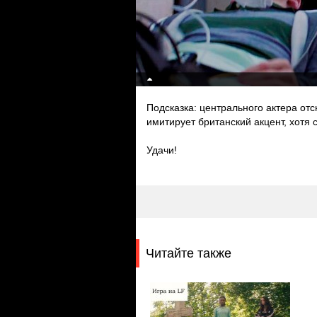
Подсказка: центрального актера отс
имитирует британский акцент, хотя
Удачи!
Читайте также