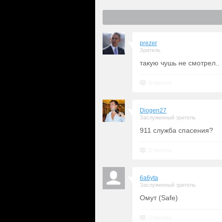
prezer
Зритель
такую чушь не смотрел..
Ответить
Diogen27
Заслуженный зритель
911 служба спасения?
Ответить
6a6yta
Заслуженный зритель
Омут (Safe)
Ответить