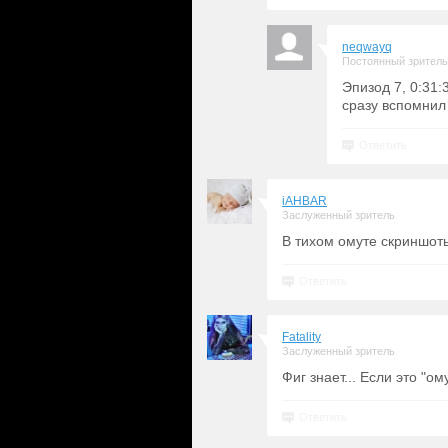
neqwayq
Постоянный зритель
Эпизод 7, 0:31:
сразу вспомнил
Ответить
iAHBAR
Заслуженный зритель
В тихом омуте скриншот
Ответить
Fatality
Заслуженный зритель
Фиг знает... Если это "о
Ответить