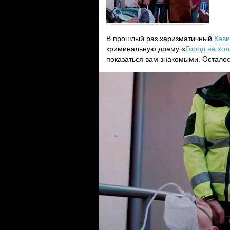
В прошлый раз харизматичный
Кеви
криминальную драму «
Город на хо
показаться вам знакомыми. Остало