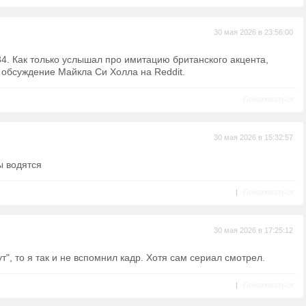
30 мая 2026 в 23:56:00
34. Как только услышал про имитацию британского акцента,
 обсуждение Майкла Cи Холла на Reddit.
Пожаловаться
30 мая 2026 в 15:32:57
ы водятся
|
Пожаловаться
30 мая 2026 в 17:25:12
мут", то я так и не вспомнил кадр. Хотя сам сериал смотрел.
|
Пожаловаться