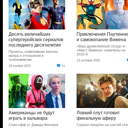
Десять величайших
Приключения Паутинни
супергеройских сериалов
и самокопание Вижена
последнего десятилетия
«Ваш дружелюбный сосед» и
«Квест Вижена» намечены на
Проекты, изменившие каноны
2026-й
жанра и отношение к
телекомиксам
13 октября 2025
18 ноября 2025
41
Американцы не будут
Ловкий плут готовит
играть в кальмара
финальную аферу
Спин-офф от Дэвида Финчера
Сериал продлен на третий сез