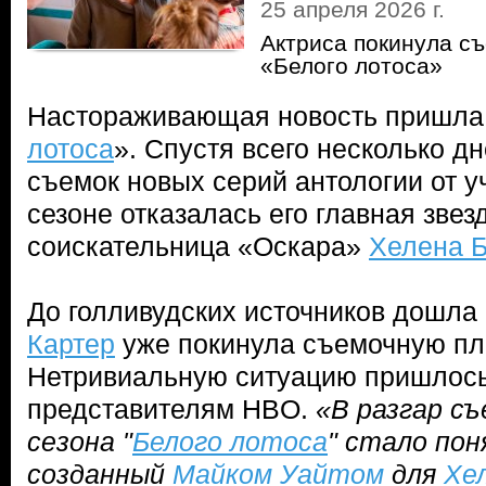
25 апреля 2026 г.
Актриса покинула съ
«Белого лотоса»
Настораживающая новость пришла 
лотоса
». Спустя всего несколько д
съемок новых серий антологии от у
сезоне отказалась его главная зве
соискательница «Оскара»
Хелена 
До голливудских источников дошла
Картер
уже покинула съемочную пл
Нетривиальную ситуацию пришлось
представителям HBO.
«В разгар с
сезона "
Белого лотоса
" стало пон
созданный
Майком Уайтом
для
Хе