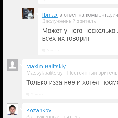
fbmax
в ответ на
комментари
Заслуженный зритель
Может у него несколько 
всех их говорит.
Ответить
Maxim Balitskiy
|
Massykbalitskiy
Постоянный зритель
Только изза нее и хотел посм
Ответить
Kozankov
Заслуженный зритель