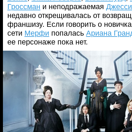
Гроссман
и неподражаемая
Джесси
недавно открещивалась от возвращ
франшизу. Если говорить о новичках
сети
Мерфи
попалась
Ариана Гран
ее персонаже пока нет.