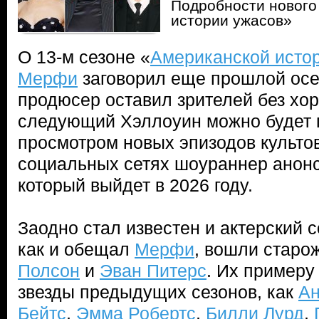
Подробности нового
истории ужасов»
О 13-м сезоне «
Американской исто
Мерфи
заговорил еще прошлой осен
продюсер оставил зрителей без хор
следующий Хэллоуин можно будет 
просмотром новых эпизодов культов
социальных сетях шоураннер анонс
который выйдет в 2026 году.
Заодно стал известен и актерский с
как и обещал
Мерфи
, вошли стар
Полсон
и
Эван Питерс
. Их примеру
звезды предыдущих сезонов, как
Ан
Бейтс
,
Эмма Робертс
,
Билли Лурд
,