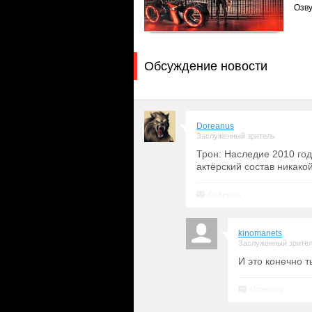
Озву
Обсуждение новости
Doreanus
Заслуженный зритель
Трон: Наследие 2010 го
актёрский состав никако
Ответить
kinomanets
Заслуженный зрите
И это конечно т
Ответить