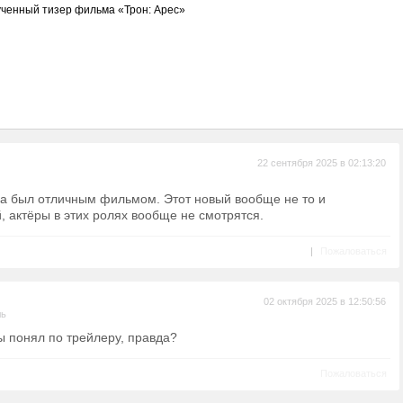
ченный тизер фильма «Трон: Арес»
22 сентября 2025 в 02:13:20
да был отличным фильмом. Этот новый вообще не то и
й, актёры в этих ролях вообще не смотрятся.
|
Пожаловаться
02 октября 2025 в 12:50:56
ль
ы понял по трейлеру, правда?
Пожаловаться