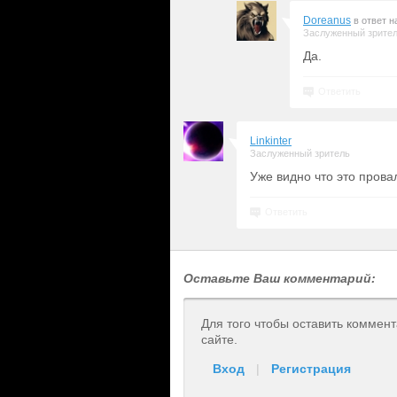
Doreanus
в ответ 
Заслуженный зрите
Да.
Ответить
Linkinter
Заслуженный зритель
Уже видно что это прова
Ответить
Оставьте Ваш комментарий:
Для того чтобы оставить коммен
сайте.
Вход
|
Регистрация