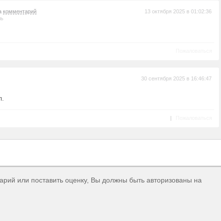
на
комментарий
13 октября 2025 в 01:02:36
ль
Пожаловаться
30 сентября 2025 в 16:46:47
л.
|
Пожаловаться
тарий или поставить оценку, Вы должны быть авторизованы на