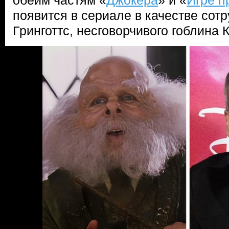
обеим частям «
Джокера
» и «
Игре п
появится в сериале в качестве сот
Гринготтс, несговорчивого гоблина 