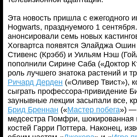
Эта новость пришла с ежегодного и
Hogwarts, празднуемого 1 сентября
анонсировали семь новых кастингов
Хогвартса появятся Элайджа Ошин 
Стивенс (Крэбб) и Уильям Нэш (Го
пополнили Сирине Саба («Доктор К
роль лучшего знатока растений и т
Ричард Дерден
(«Оливер Твист»), к
сыграть профессора-привидение Би
заунывные лекции засыпали все, к
Брид Бреннан
(«
Мастер побега
») —
медсестра Помфри, шокированная 
костей Гарри Поттера. Наконец, из