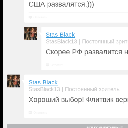
США развалятся.)))
Ответить
Stas Black
|
StasBlack13
Постоянный зрит
Скорее РФ развалится н
Ответить
Stas Black
|
StasBlack13
Постоянный зритель
Хороший выбор! Флитвик вер
Ответить
ВСЕ КОММЕНТАРИИ (9)