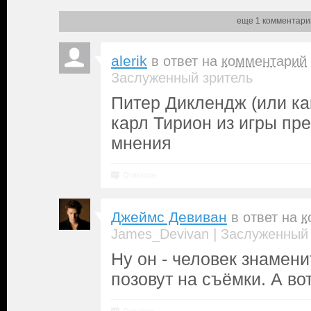
еще 1 комментари
alerik
в ответ на
комментарий
Заслуженный зритель
Питер Диклендж (или как
карл Тирион из игры пре
мнения
Ответить
Джеймс Девиван
в ответ на
к
|
James_Devivan
Заслуженный 
Ну он - человек знаменит
позовут на съёмки. А во