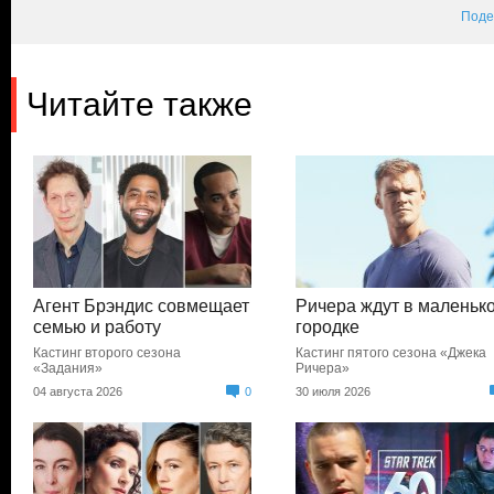
Поде
Читайте также
Агент Брэндис совмещает
Ричера ждут в маленьк
семью и работу
городке
Кастинг второго сезона
Кастинг пятого сезона «Джека
«Задания»
Ричера»
04 августа 2026
0
30 июля 2026