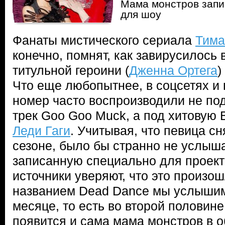
Мама монстров запи
для шоу
Фанаты мистического сериала
Тима
конечно, помнят, как завирусилось 
титульной героини (
Дженна Ортега
)
Что еще любопытнее, в соцсетях и 
номер часто воспроизводили не по
трек Goo Goo Muck, а под хитовую 
Леди Гаги
. Учитывая, что певица с
сезоне, было бы странно не услыша
записанную специально для проект
источники уверяют, что это произош
названием Dead Dance мы услыши
месяце, то есть во второй половине
появится и сама мама монстров в 