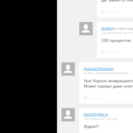
Да, какая-то по
Ответить
konteriy
в ответ на
Заслуженный зрите
100 процентов.
Ответить
Добрый Иноагент
|
6o4ka
Заслуженный зритель
Ура! Король возвращаетс
Может сериал даже опять
Ответить
bkmz85@bk.ru
Заслуженный зритель
Ждем!!!