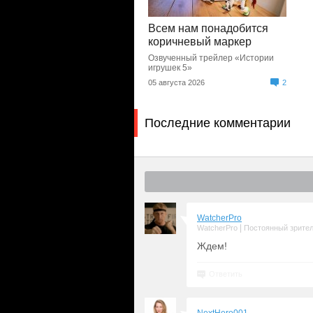
Всем нам понадобится
коричневый маркер
Озвученный трейлер «Истории
игрушек 5»
05 августа 2026
2
Последние комментарии
WatcherPro
|
WatcherPro
Постоянный зрите
Ждем!
Ответить