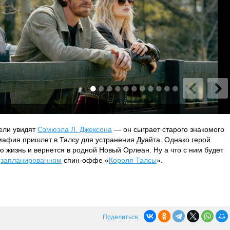
ели увидят
Сэмюэла Л. Джексона
— он сыграет старого знакомого
мафия пришлет в Талсу для устранения Дуайта. Однако герой
ю жизнь и вернется в родной Новый Орлеан. Ну а что с ним будет
в
запланированном
спин-оффе «
Короля Талсы
».
Поделиться: