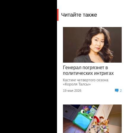
Читайте также
Генерал погрязнет в
политических интригах
Кастинг четвертого сезона
«Короля Талсы»
19 мая 2026
2