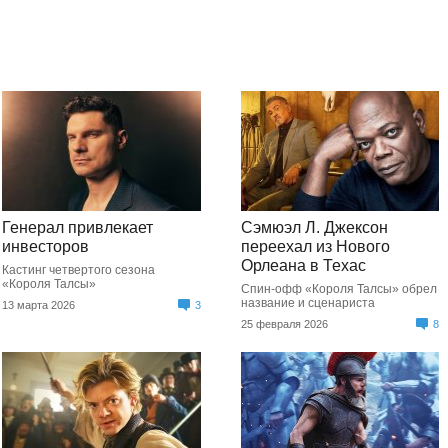
Генерал привлекает
Сэмюэл Л. Джексон
инвесторов
переехал из Нового
Орлеана в Техас
Кастинг четвертого сезона
«Короля Талсы»
Спин-офф «Короля Талсы» обрел
название и сценариста
13 марта 2026
3
25 февраля 2026
8