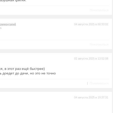
казушная фигня.
Пожаловаться
комментарий
04 августа 2025 в 00:33:02
ль
Пожаловаться
02 августа 2025 в 13:52:08
я, в этот раз ещё быстрее)
 доедет до дачи, но это не точно
|
Пожаловаться
04 августа 2025 в 19:37:31