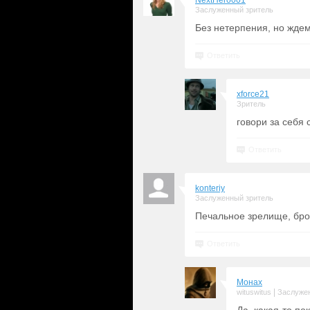
NextHero001
Заслуженный зритель
Без нетерпения, но ждем
Ответить
xforce21
Зритель
говори за себя
Ответить
konteriy
Заслуженный зритель
Печальное зрелище, брос
Ответить
Монах
|
wituswitus
Заслуже