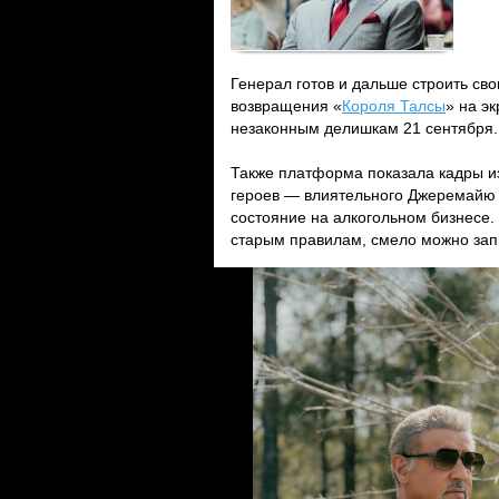
Генерал готов и дальше строить св
возвращения «
Короля Талсы
» на э
незаконным делишкам 21 сентября.
Также платформа показала кадры из
героев — влиятельного Джеремайю
состояние на алкогольном бизнесе.
старым правилам, смело можно зап