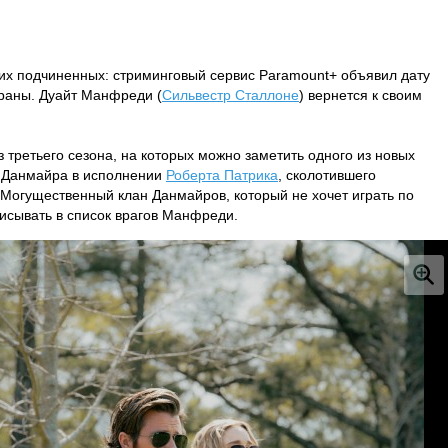
оих подчиненных: стриминговый сервис Paramount+ объявил дату
краны. Дуайт Манфреди (
Сильвестр Сталлоне
) вернется к своим
 третьего сезона, на которых можно заметить одного из новых
 Данмайра в исполнении
Роберта Патрика
, сколотившего
 Могущественный клан Данмайров, который не хочет играть по
исывать в список врагов Манфреди.