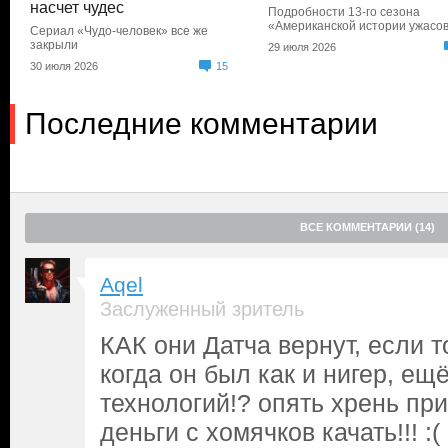
насчет чудес
Подробности 13-го сезона
«Американской истории ужасо
Сериал «Чудо-человек» все же
закрыли
29 июля 2026
30 июля 2026
15
Последние комментарии
ВСЕ КОММЕНТАРИИ (14)
Aqel
Заслуженный зритель
КАК они Датча вернут, если т
когда он был как и нигер, ещ
технологий!? опять хрень пр
деньги с хомячков качать!!! :(