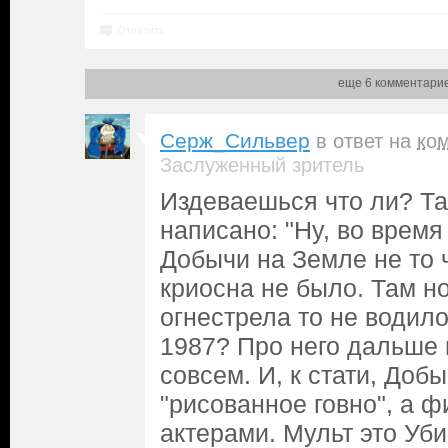
Ответить
еще 6 комментари
Серж_Сильвер
в ответ на
ко
Заслуженный зритель
Издеваешься что ли? Та
написано: "Ну, во врем
Добычи на Земле не то 
криосна не было. Там н
огнестрела то не водило
1987? Про него дальше 
совсем. И, к стати, Добы
"рисованное говно", а 
актерами. Мульт это Уби