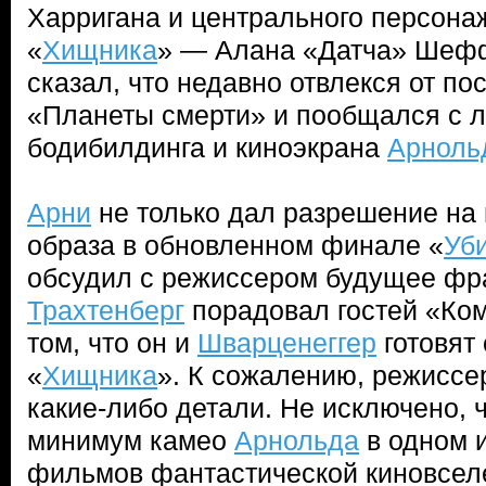
Харригана и центрального персона
«
Хищника
» — Алана «Датча» Шеф
сказал, что недавно отвлекся от п
«Планеты смерти» и пообщался с 
бодибилдинга и киноэкрана
Арноль
Арни
не только дал разрешение на 
образа в обновленном финале «
Уб
обсудил с режиссером будущее фр
Трахтенберг
порадовал гостей «Ком
том, что он и
Шварценеггер
готовят
«
Хищника
». К сожалению, режиссер
какие-либо детали. Не исключено, ч
минимум камео
Арнольда
в одном 
фильмов фантастической киновсел