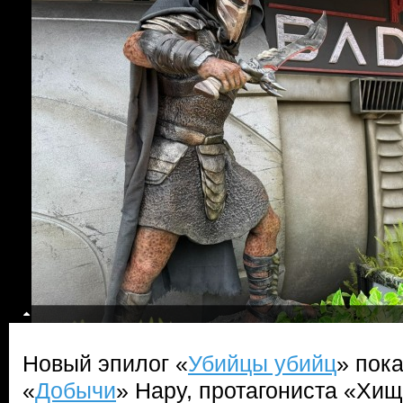
Новый эпилог «
Убийцы убийц
» пок
«
Добычи
» Нару, протагониста «Хи