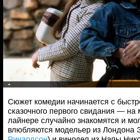
Сюжет комедии начинается с быстр
сказочного первого свидания — на
лайнере случайно знакомятся и мо
влюбляются модельер из Лондона Э
Ричардсон
) и винодел из Напы Нико