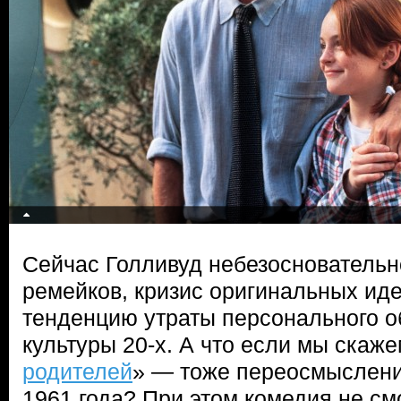
Сейчас Голливуд небезосновательно
ремейков, кризис оригинальных ид
тенденцию утраты персонального о
культуры 20-х. А что если мы скаже
родителей
» — тоже переосмыслени
1961 года? При этом комедия не см