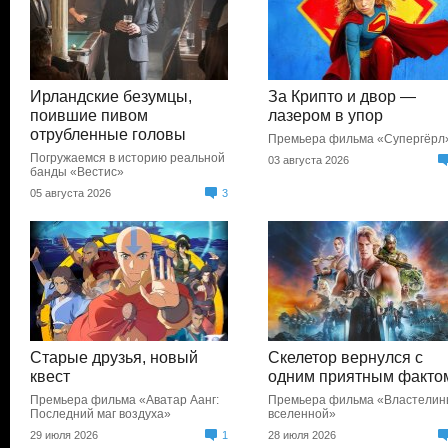
Ирландские безумцы,
За Крипто и двор —
поившие пивом
лазером в упор
отрубленные головы
Премьера фильма «Супергёрл
Погружаемся в историю реальной
03 августа 2026
банды «Вестис»
05 августа 2026
3
Старые друзья, новый
Скелетор вернулся с
квест
одним приятным факто
Премьера фильма «Аватар Аанг:
Премьера фильма «Властели
Последний маг воздуха»
вселенной»
29 июля 2026
1
28 июля 2026