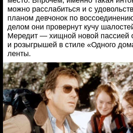
место. Впрочем, именно такая инто
можно расслабиться и с удовольст
планом девчонок по воссоединени
делом они провернут кучу шалосте
Мередит — хищной новой пассией о
и розыгрышей в стиле «Одного дом
ленты.