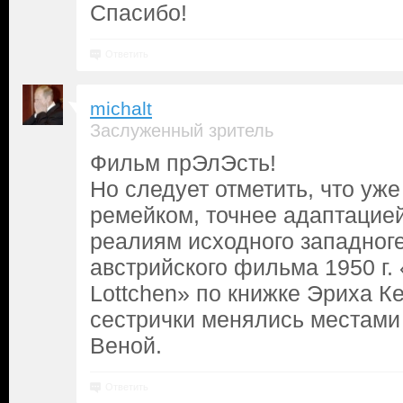
Спасибо!
Ответить
michalt
Заслуженный зритель
Фильм прЭлЭсть!
Но следует отметить, что уже
ремейком, точнее адаптацие
реалиям исходного западног
австрийского фильма 1950 г. 
Lottchen» по книжке Эриха К
сестрички менялись местам
Веной.
Ответить