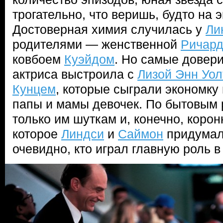
трогательно, что веришь, будто на 
Достоверная химия случилась у
Ли
родителями — женственной
Ричард
ковбоем
Куэйдом
. Но самые довер
актриса выстроила с
Лизой Энн Уол
Кунцем
, которые сыграли экономку
папы и мамы девочек. По бытовым 
только им шуткам и, конечно, коро
которое
Линдси
и
Саймон
придумал
очевидно, кто играл главную роль в