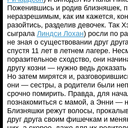
Поженившись и родив близняшек, п
неразрешимым, как им кажется, ко
разойтись, разделив девочек. Так Х
сыграла
Линдси Лохан
) росли по р
не зная о существовании друг друга
спустя 11 лет в летнем лагере. Нес
поразительное сходство, они начин
другу козни — нужно ведь доказать 
Но затем мирятся и, разговорившись
они — сестры, а родители были неп
срочно помирить. Правда, для нача
познакомиться с мамой, а Энни — н
Близняшки режут волосы, прокалыв
друг друга своим фишечкам и меня
них, а скорее, даже для их родите