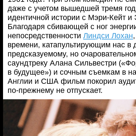
даже с учетом вышедшей тремя го
идентичной истории с Мэри-Кейт и
Благодаря сбивающей с ног энерги
непосредственности
Линдси Лохан
времени, катапультирующим нас в д
предсказуемому, но очаровательно
саундтреку Алана Сильвестри («Фо
в будущее») и сочным съемкам в н
Англии и США фильм покорил аудит
по-прежнему не отпускает.