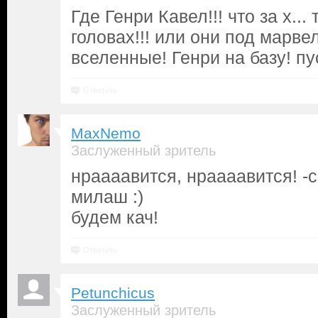
Где Генри Кавел!!! что за х...
головах!!! или они под марве
вселенные! Генри на базу! пу
Ответить
MaxNemo
Заслуженный зритель
нраааавится, нраааавится! -
милаш :)
будем кач!
Ответить
Petunchicus
Заслуженный зритель