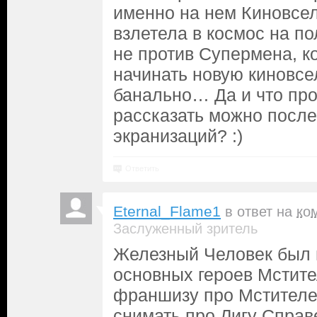
именно на нем Киновсе
взлетела в космос на п
не против Супермена, ко
начинать новую киновсе
банально… Да и что про
рассказать можно после
экранизаций? :)
Ответить
Eternal_Flame1
в ответ на
ко
Заслуженный зритель
Железный Человек был и
основных героев Мстите
франшизу про Мстителе
снимать про Лигу Справ