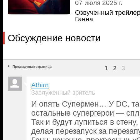
07 июля 2025 г.
Озвученный трейле
Ганна
Обсуждение новости
Предыдущая страница
1
2
3
Athirn
Заслуженный зритель
И опять Супермен… У DC, та
остальные супергерои — спл
Так и будут лупиться в стену,
делая перезапуск за переза