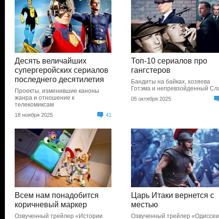
Десять величайших
Топ-10 сериалов про
супергеройских сериалов
гангстеров
последнего десятилетия
Бандиты на байках, хозяева
Готэма и непревзойденный Сл
Проекты, изменившие каноны
жанра и отношение к
05 октября 2025
телекомиксам
18 ноября 2025
41
Всем нам понадобится
Царь Итаки вернется с
коричневый маркер
местью
Озвученный трейлер «Истории
Озвученный трейлер «Одиссе