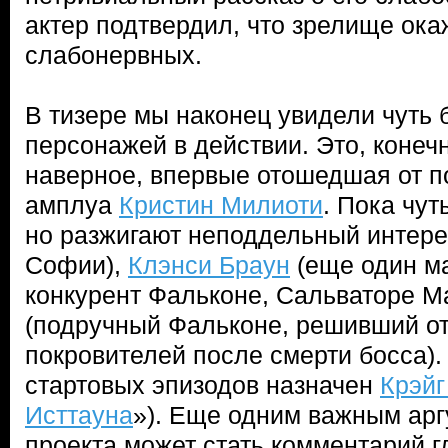
актер подтвердил, что зрелище ока
слабонервных.
В тизере мы наконец увидели чуть 
персонажей в действии. Это, конеч
наверное, впервые отошедшая от п
амплуа
Кристин Милиоти
. Пока чу
но разжигают неподдельный интер
Софии),
Клэнси Браун
(еще один м
конкурент Фальконе, Сальваторе М
(подручный Фальконе, решивший от
покровителей после смерти босса).
стартовых эпизодов назначен
Крэйг
Исттауна
»). Еще одним важным арг
проекта может стать комментарий г