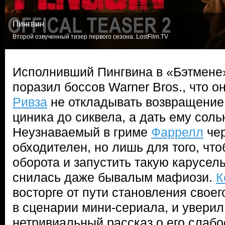
Пингвин
Второй озвученный тизер первого сезона. LostFilm.TV
Исполнивший Пингвина в «Бэтмен
поразил боссов Warner Bros., что о
Ривза
не откладывать возвращение
циника до сиквела, а дать ему сол
Неузнаваемый в гриме
Фаррелл
чер
обходителен, но лишь для того, что
оборота и запустить такую карусель
снилась даже бывалым мафиози.
К
восторге от пути становления своег
в сценарии мини-сериала, и уверил,
нетривиальный рассказ о его слабо