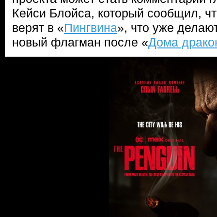
Кейси Блойса, который сообщил, чт
верят в «
Пингвина
», что уже делают
новый флагман после «
Дома драко