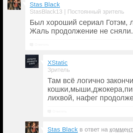
Stas Black
|
StasBlack13
Постоянный зритель
Был хороший сериал Готэм, 
Жаль продолжение не сняли.
Ответить
XStatic
Зритель
Там всё логично законч
кошки,мыши,джокера,пи
лихвой, нафег продолж
Ответить
Stas Black
в ответ на
коммент