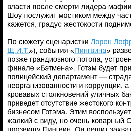
власти после смерти лидера мафи
Шоу послужит мостиком между част
кажется, градус жестокости подни
По сюжету сценаристки
Лорен Леф
Щ.И.Т.
»), события «
Пингвина
» разв
позже грандиозного потопа, устрое
финале «Бэтмена». Готэм будет при
полицейский департамент — страда
неорганизованности и коррупции, а
кровавых столкновений уличных ба
приведет отсутствие жестокого кон
бизнесом Готэма. Этим воспользуе
жалкий с виду, но очень коварный 
прозвищу Пингвин. Он решит захват